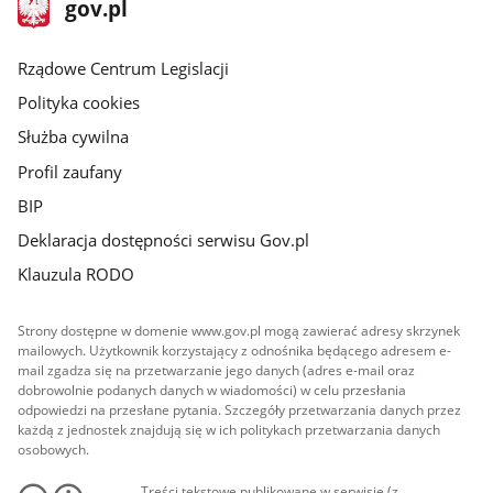
Strona
gov.pl
gov.pl
główna
Rządowe Centrum Legislacji
Polityka cookies
Służba cywilna
Profil zaufany
BIP
Deklaracja dostępności serwisu Gov.pl
Klauzula RODO
Strony dostępne w domenie www.gov.pl mogą zawierać adresy skrzynek
mailowych. Użytkownik korzystający z odnośnika będącego adresem e-
mail zgadza się na przetwarzanie jego danych (adres e-mail oraz
dobrowolnie podanych danych w wiadomości) w celu przesłania
odpowiedzi na przesłane pytania. Szczegóły przetwarzania danych przez
każdą z jednostek znajdują się w ich politykach przetwarzania danych
osobowych.
Treści tekstowe publikowane w serwisie (z