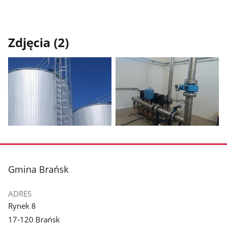
Zdjęcia (2)
Pokaż
Pokaż
zdjęcie
zdjęcie
1
2
z
z
stopka
Gmina Brańsk
galerii.
galerii.
ADRES
Rynek 8
17-120 Brańsk