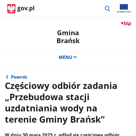
przejdź
gov.pl
do
wyszukiwar
Przejdź
do
Gmina
serwis
Brańsk
Biulety
Informa
Publicz
MENU
Gmina
Brańsk
Powrót
Częściowy odbiór zadania
„Przebudowa stacji
uzdatniania wody na
terenie Gminy Brańsk”
W dniu 30 maja 2025 r. odbył się częściowy odbiór