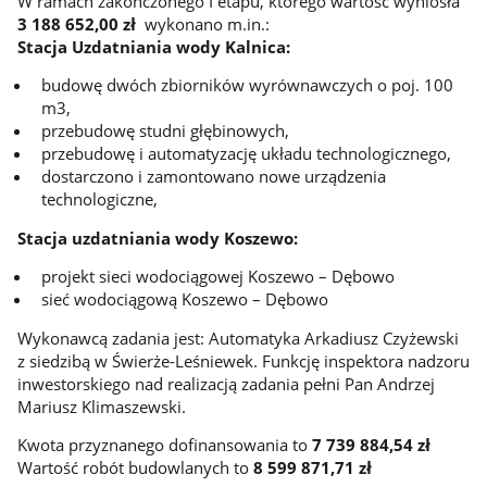
W ramach zakończonego I etapu, którego wartość wyniosła
3 188 652,00 zł
wykonano m.in.:
Stacja Uzdatniania wody Kalnica:
budowę dwóch zbiorników wyrównawczych o poj. 100
m3,
przebudowę studni głębinowych,
przebudowę i automatyzację układu technologicznego,
dostarczono i zamontowano nowe urządzenia
technologiczne,
Stacja uzdatniania wody Koszewo:
projekt sieci wodociągowej Koszewo – Dębowo
sieć wodociągową Koszewo – Dębowo
Wykonawcą zadania jest: Automatyka Arkadiusz Czyżewski
z siedzibą w Świerże-Leśniewek. Funkcję inspektora nadzoru
inwestorskiego nad realizacją zadania pełni Pan Andrzej
Mariusz Klimaszewski.
Kwota przyznanego dofinansowania to
7 739 884,54 zł
Wartość robót budowlanych to
8 599 871,71 zł