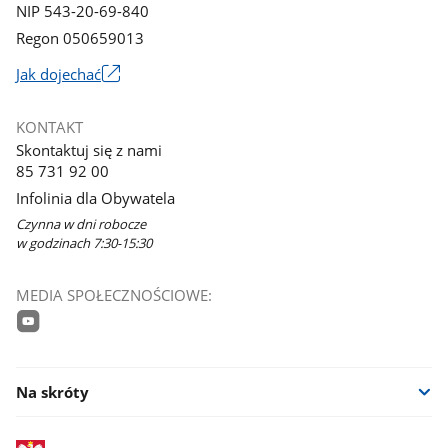
NIP 543-20-69-840
Regon 050659013
Link
Jak dojechać
otworzy
się
KONTAKT
w
Skontaktuj się z nami
nowym
85 731 92 00
oknie
Infolinia dla Obywatela
Czynna w dni robocze
w godzinach 7:30-15:30
MEDIA SPOŁECZNOŚCIOWE:
youtube
Na skróty
stopka