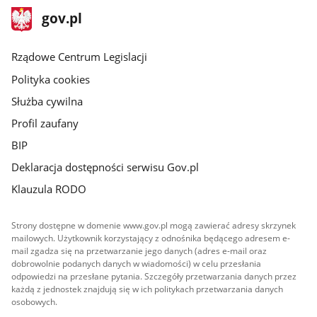
stopka
Strona
gov.pl
gov.pl
główna
Rządowe Centrum Legislacji
Polityka cookies
Służba cywilna
Profil zaufany
BIP
Deklaracja dostępności serwisu Gov.pl
Klauzula RODO
Strony dostępne w domenie www.gov.pl mogą zawierać adresy skrzynek
mailowych. Użytkownik korzystający z odnośnika będącego adresem e-
mail zgadza się na przetwarzanie jego danych (adres e-mail oraz
dobrowolnie podanych danych w wiadomości) w celu przesłania
odpowiedzi na przesłane pytania. Szczegóły przetwarzania danych przez
każdą z jednostek znajdują się w ich politykach przetwarzania danych
osobowych.