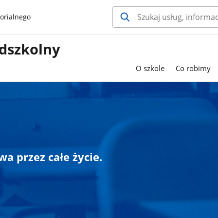
orialnego
edszkolny
O szkole
Co robimy
a przez całe życie.