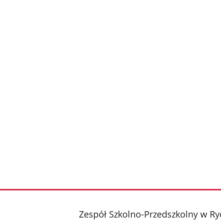
stopka
Zespół Szkolno-Przedszkolny w R