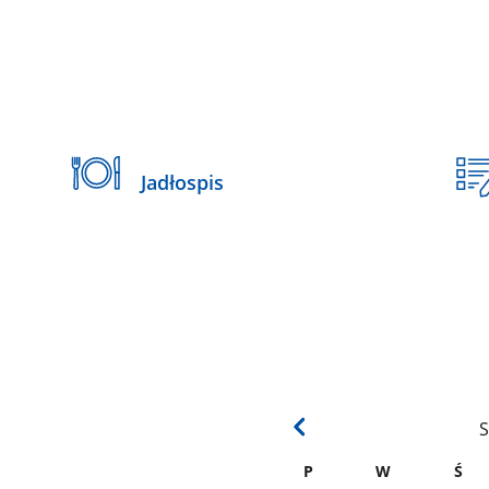
Jadłospis
S
P
W
Ś