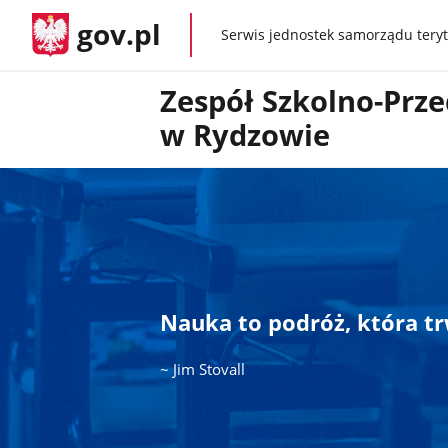
gov.pl
Serwis jednostek samorządu teryt
gov.pl
Zespół Szkolno-Prz
w Rydzowie
Nauka to podróż, która trw
~ Jim Stovall