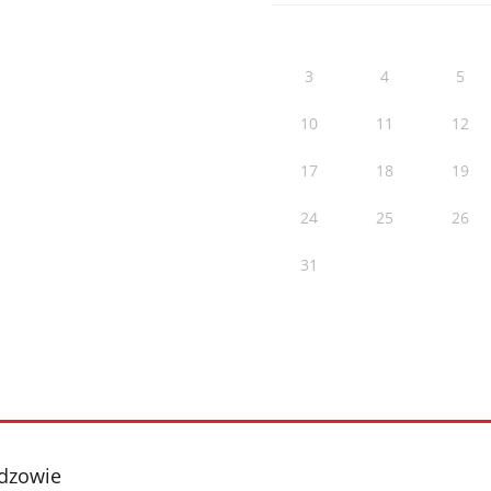
3
4
5
10
11
12
17
18
19
24
25
26
31
ydzowie