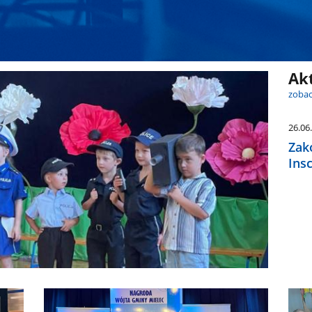
Ak
zobac
26.06
Zak
Ins