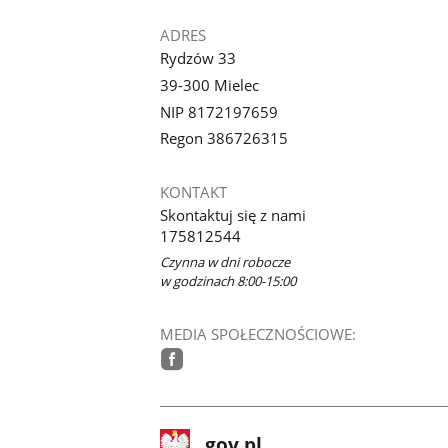
ADRES
Rydzów 33
39-300 Mielec
NIP 8172197659
Regon 386726315
KONTAKT
Skontaktuj się z nami
175812544
Czynna w dni robocze
w godzinach 8:00-15:00
MEDIA SPOŁECZNOŚCIOWE:
facebook
stopka
Strona
gov.pl