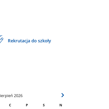
Rekrutacja do szkoły
ierpień
2026
C
P
S
N