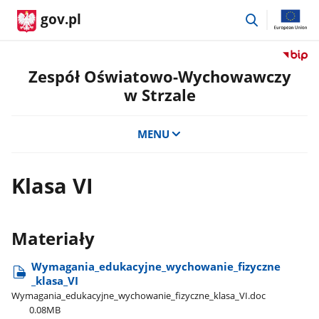
przejdź
gov.pl
do
wyszukiwar
Przejdź
do
Zespół Oświatowo-Wychowawczy
serwis
w Strzale
Biulety
Informa
Publicz
MENU
Zespół
Oświat
Wycho
Klasa VI
w
Strzale
Materiały
Wymagania​_edukacyjne​_wychowanie​_fizyczne​
_klasa​_VI
Wymagania​_edukacyjne​_wychowanie​_fizyczne​_klasa​_VI.doc
0.08MB