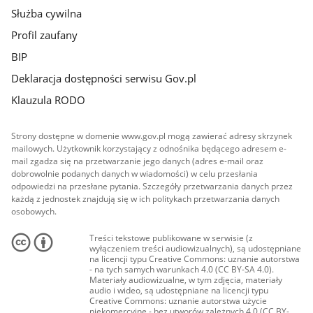
Służba cywilna
Profil zaufany
BIP
Deklaracja dostępności serwisu Gov.pl
Klauzula RODO
Strony dostępne w domenie www.gov.pl mogą zawierać adresy skrzynek
mailowych. Użytkownik korzystający z odnośnika będącego adresem e-
mail zgadza się na przetwarzanie jego danych (adres e-mail oraz
dobrowolnie podanych danych w wiadomości) w celu przesłania
odpowiedzi na przesłane pytania. Szczegóły przetwarzania danych przez
każdą z jednostek znajdują się w ich politykach przetwarzania danych
osobowych.
Treści tekstowe publikowane w serwisie (z
wyłączeniem treści audiowizualnych), są udostępniane
na licencji typu Creative Commons: uznanie autorstwa
- na tych samych warunkach 4.0 (CC BY-SA 4.0).
Materiały audiowizualne, w tym zdjęcia, materiały
audio i wideo, są udostępniane na licencji typu
Creative Commons: uznanie autorstwa użycie
niekomercyjne - bez utworów zależnych 4.0 (CC BY-