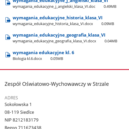
wymagania​_edukacyjne​_j​_angielski​_klasa​_VI
wymagania​_edukacyjne​_j​_angielski​_klasa​_VI.doc
0.49MB
wymagania​_edukacyjne​_historia​_klasa​_VI
wymagania​_edukacyjne​_historia​_klasa​_VI.docx
0.09MB
wymagania​_edukacyjne​_geografia​_klasa​_VI
wymagania​_edukacyjne​_geografia​_klasa​_VI.docx
0.04MB
wymagania edukacyjne kl. 6
Biologia kl.6.docx
0.05MB
stopka
Zespół Oświatowo-Wychowawczy w Strzale
ADRES
Sokołowska 1
08-119 Siedlce
NIP 8212183179
Regon 711673438