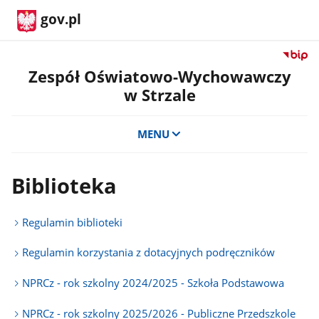
gov.pl
Przejdź
do
Zespół Oświatowo-Wychowawczy
serwis
w Strzale
Biulety
Informa
Publicz
MENU
Zespół
Oświat
Wycho
Biblioteka
w
Strzale
Regulamin biblioteki
Regulamin korzystania z dotacyjnych podręczników
NPRCz - rok szkolny 2024/2025 - Szkoła Podstawowa
NPRCz - rok szkolny 2025/2026 - Publiczne Przedszkole