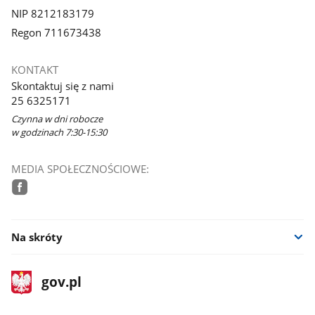
NIP 8212183179
Regon 711673438
KONTAKT
Skontaktuj się z nami
25 6325171
Czynna w dni robocze
w godzinach 7:30-15:30
MEDIA SPOŁECZNOŚCIOWE:
facebook
Na skróty
stopka
Strona
gov.pl
gov.pl
główna