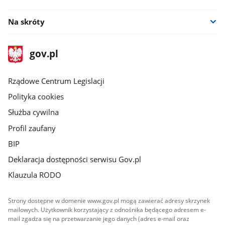
Na skróty
stopka
Strona
gov.pl
gov.pl
główna
Rządowe Centrum Legislacji
Polityka cookies
Służba cywilna
Profil zaufany
BIP
Deklaracja dostępności serwisu Gov.pl
Klauzula RODO
Strony dostępne w domenie www.gov.pl mogą zawierać adresy skrzynek
mailowych. Użytkownik korzystający z odnośnika będącego adresem e-
mail zgadza się na przetwarzanie jego danych (adres e-mail oraz