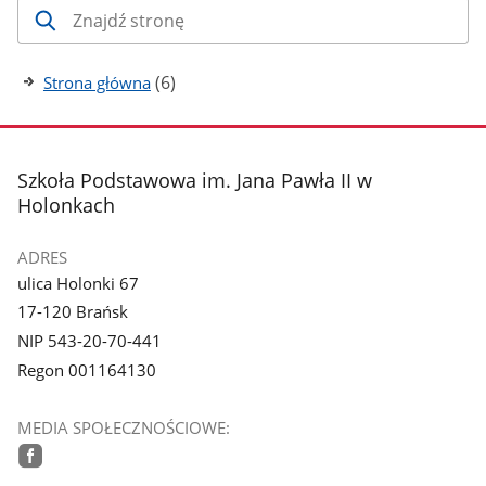
liczba
(6)
Strona główna
podstron
stopka
Szkoła Podstawowa im. Jana Pawła II w
Holonkach
ADRES
ulica Holonki 67
17-120 Brańsk
NIP 543-20-70-441
Regon 001164130
MEDIA SPOŁECZNOŚCIOWE:
facebook