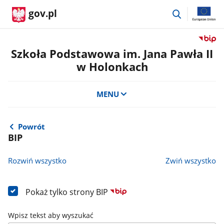
przejdź
gov.pl
do
wyszukiwar
Przejdź
do
Szkoła Podstawowa im. Jana Pawła II
serwis
w Holonkach
Biulety
Informa
Publicz
MENU
Szkoła
Podst
im.
Powrót
Jana
BIP
Pawła
II
Rozwiń wszystko
Zwiń wszystko
w
Holonk
Pokaż tylko strony BIP
Wpisz tekst aby wyszukać