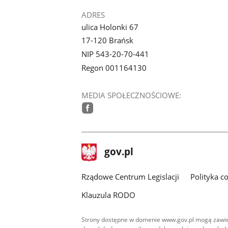
ADRES
ulica Holonki 67
17-120 Brańsk
NIP 543-20-70-441
Regon 001164130
MEDIA SPOŁECZNOŚCIOWE:
facebook
stopka
Strona
gov.pl
gov.pl
główna
Rządowe Centrum Legislacji
Polityka c
Klauzula RODO
Strony dostępne w domenie www.gov.pl mogą zawier