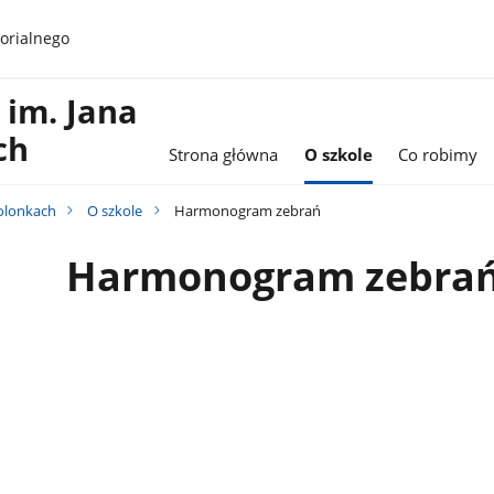
orialnego
im. Jana
ch
Strona główna
O szkole
Co robimy
Holonkach
O szkole
Harmonogram zebrań
Harmonogram zebra