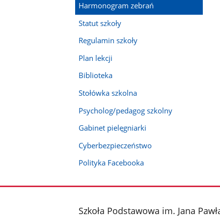
Harmonogram zebrań
Statut szkoły
Regulamin szkoły
Plan lekcji
Biblioteka
Stołówka szkolna
Psycholog/pedagog szkolny
Gabinet pielęgniarki
Cyberbezpieczeństwo
Polityka Facebooka
stopka
Szkoła Podstawowa im. Jana Pawła