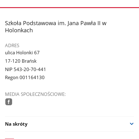
stopka
Szkoła Podstawowa im. Jana Pawła II w
Holonkach
ADRES
ulica Holonki 67
17-120 Brańsk
NIP 543-20-70-441
Regon 001164130
MEDIA SPOŁECZNOŚCIOWE:
facebook
Na skróty