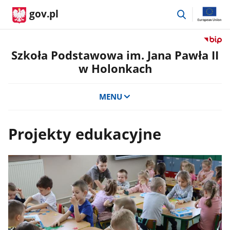
przejdź
gov.pl
do
wyszukiwar
Przejdź
do
Szkoła Podstawowa im. Jana Pawła II
serwis
w Holonkach
Biulety
Informa
Publicz
MENU
Szkoła
Podst
im.
Projekty edukacyjne
Jana
Pawła
II
w
Holonk