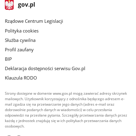
stopka
Strona
gov.pl
gov.pl
główna
Rządowe Centrum Legislacji
Polityka cookies
Służba cywilna
Profil zaufany
BIP
Deklaracja dostępności serwisu Gov.pl
Klauzula RODO
Strony dostępne w domenie www.gov.pl mogą zawierać adresy skrzynek
mailowych. Użytkownik korzystający z odnośnika będącego adresem e-
mail zgadza się na przetwarzanie jego danych (adres e-mail oraz
dobrowolnie podanych danych w wiadomości) w celu przesłania
odpowiedzi na przesłane pytania. Szczegóły przetwarzania danych przez
każdą z jednostek znajdują się w ich politykach przetwarzania danych
osobowych.