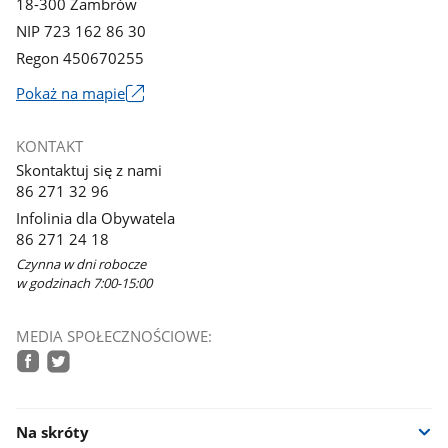
18-300 Zambrów
NIP 723 162 86 30
Regon 450670255
Link
Pokaż na mapie
otworzy
się
KONTAKT
w
Skontaktuj się z nami
nowym
86 271 32 96
oknie
Infolinia dla Obywatela
86 271 24 18
Czynna w dni robocze
w godzinach 7:00-15:00
MEDIA SPOŁECZNOŚCIOWE:
facebook
twitter
Na skróty