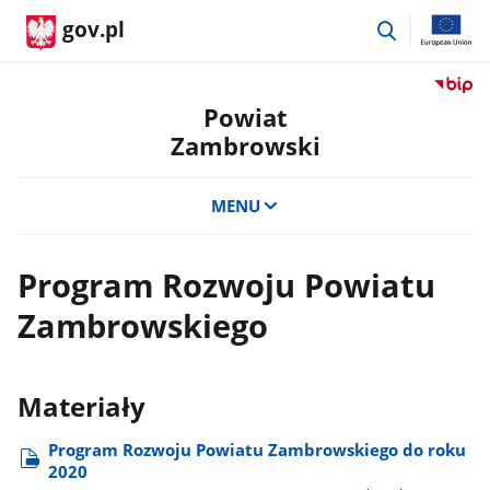
przejdź
gov.pl
do
wyszukiwar
Przejdź
do
Powiat
serwis
Zambrowski
Biulety
Informa
Publicz
MENU
Powiat
Zambro
Program Rozwoju Powiatu
Zambrowskiego
Materiały
Program Rozwoju Powiatu Zambrowskiego do roku
2020