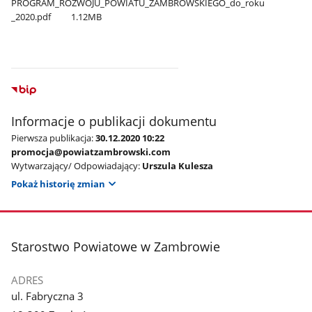
PROGRAM​_ROZWOJU​_POWIATU​_ZAMBROWSKIEGO​_do​_roku​
_2020.pdf
1.12MB
Informacje o publikacji dokumentu
Pierwsza publikacja:
30.12.2020 10:22
promocja@powiatzambrowski.com
Wytwarzający/ Odpowiadający:
Urszula Kulesza
Pokaż historię zmian
stopka
Starostwo Powiatowe w Zambrowie
ADRES
ul. Fabryczna 3