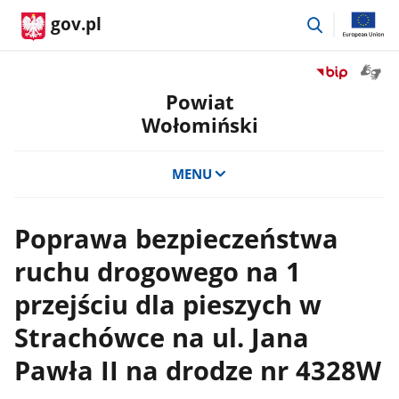
przejdź
gov.pl
do
wyszukiwar
Otwór
Przejdź
okno
do
Powiat
z
serwisu
Wołomiński
tłuma
Biuletyn
języka
Informacji
migow
Publicznej
MENU
Powiat
Wołomiński
Poprawa bezpieczeństwa
ruchu drogowego na 1
przejściu dla pieszych w
Strachówce na ul. Jana
Pawła II na drodze nr 4328W