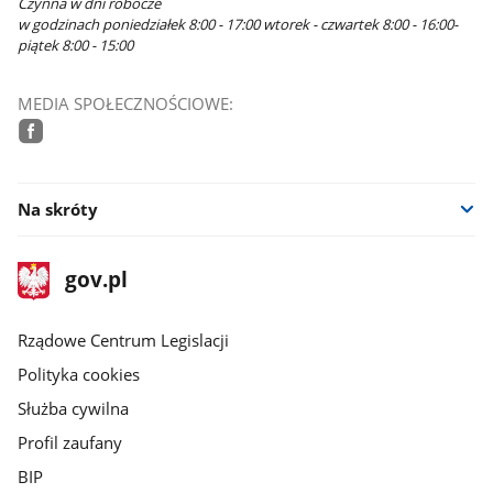
Czynna w dni robocze
w godzinach poniedziałek 8:00 - 17:00 wtorek - czwartek 8:00 - 16:00-
piątek 8:00 - 15:00
MEDIA SPOŁECZNOŚCIOWE:
facebook
Na skróty
stopka
Strona
gov.pl
gov.pl
główna
Rządowe Centrum Legislacji
Polityka cookies
Służba cywilna
Profil zaufany
BIP