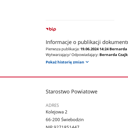
Informacje o publikacji dokument
Pierwsza publikacja:
19.06.2024 14:24 Bernard
Wytwarzający/ Odpowiadający:
Bernarda Czaj
Pokaż historię zmian
stopka
Starostwo Powiatowe
ADRES
Kolejowa 2
66-200 Świebodzin
NIP 9271851447