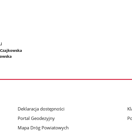
u
a Czajkowska
kowska
Deklaracja dostępności
Kl
Portal Geodezyjny
Po
Mapa Dróg Powiatowych