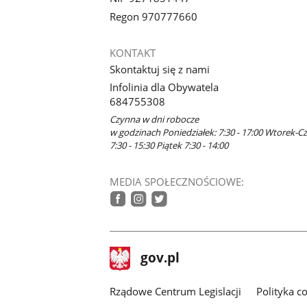
Regon 970777660
KONTAKT
Skontaktuj się z nami
Infolinia dla Obywatela
684755308
Czynna w dni robocze
w godzinach Poniedziałek: 7:30 - 17:00 Wtorek-C
7:30 - 15:30 Piątek 7:30 - 14:00
MEDIA SPOŁECZNOŚCIOWE:
facebook
instagram
twitter
stopka
Strona
gov.pl
gov.pl
główna
Rządowe Centrum Legislacji
Polityka c