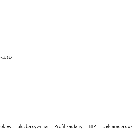
zwartek
ookies
Służba cywilna
Profil zaufany
BIP
Deklaracja dos