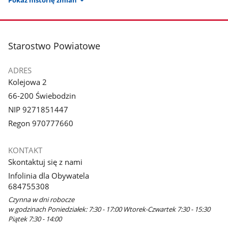
Pokaż historię zmian
stopka
Starostwo Powiatowe
ADRES
Kolejowa 2
66-200 Świebodzin
NIP 9271851447
Regon 970777660
KONTAKT
Skontaktuj się z nami
Infolinia dla Obywatela
684755308
Czynna w dni robocze
w godzinach Poniedziałek: 7:30 - 17:00 Wtorek-Czwartek 7:30 - 15:30
Piątek 7:30 - 14:00