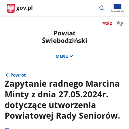
przejdź
gov.pl
do
wyszukiwar
Otwór
Przejdź
okno
do
Powiat
z
serwisu
Świebodziński
tłuma
Biuletyn
języka
Informacji
migow
Publicznej
MENU
Powiat
Świebodzińsk
Powrót
Zapytanie radnego Marcina
Minty z dnia 27.05.2024r.
dotyczące utworzenia
Powiatowej Rady Seniorów.