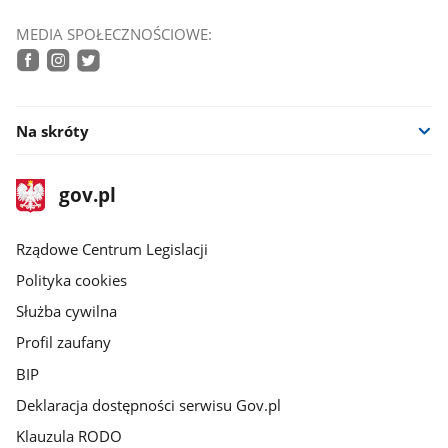
MEDIA SPOŁECZNOŚCIOWE:
facebook
instagram
twitter
Na skróty
stopka
Strona
gov.pl
gov.pl
główna
Rządowe Centrum Legislacji
Polityka cookies
Służba cywilna
Profil zaufany
BIP
Deklaracja dostępności serwisu Gov.pl
Klauzula RODO