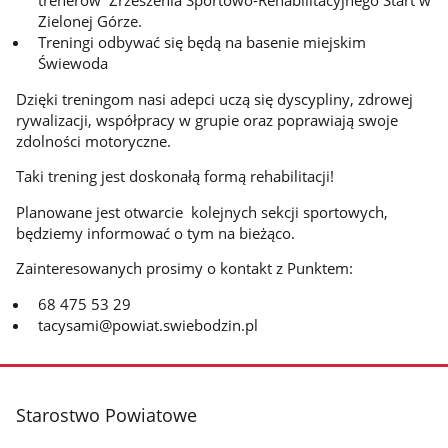
trenerów Zrzeszenia Sportowo-Rehabilitacyjnego Start w
Zielonej Górze.
Treningi odbywać się będą na basenie miejskim
Świewoda
Dzięki treningom nasi adepci uczą się dyscypliny, zdrowej
rywalizacji, współpracy w grupie oraz poprawiają swoje
zdolności motoryczne.
Taki trening jest doskonałą formą rehabilitacji!
Planowane jest otwarcie kolejnych sekcji sportowych,
będziemy informować o tym na bieżąco.
Zainteresowanych prosimy o kontakt z Punktem:
68 475 53 29
tacysami@powiat.swiebodzin.pl
stopka
Starostwo Powiatowe