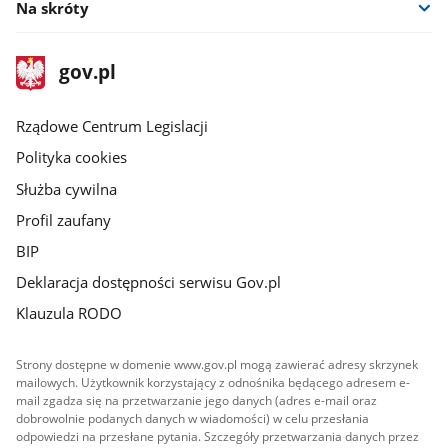
Na skróty
stopka
Strona
gov.pl
gov.pl
główna
Rządowe Centrum Legislacji
Polityka cookies
Służba cywilna
Profil zaufany
BIP
Deklaracja dostępności serwisu Gov.pl
Klauzula RODO
Strony dostępne w domenie www.gov.pl mogą zawierać adresy skrzynek
mailowych. Użytkownik korzystający z odnośnika będącego adresem e-
mail zgadza się na przetwarzanie jego danych (adres e-mail oraz
dobrowolnie podanych danych w wiadomości) w celu przesłania
odpowiedzi na przesłane pytania. Szczegóły przetwarzania danych przez