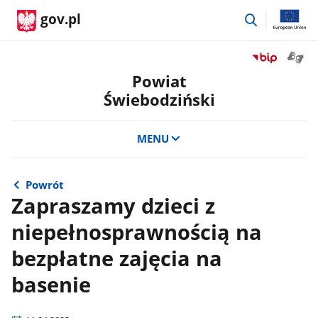
przejdź
gov.pl
do
wyszukiwar
Otwór
Przejdź
okno
do
Powiat
z
serwisu
Świebodziński
tłuma
Biuletyn
języka
Informacji
migow
Publicznej
MENU
Powiat
Świebodzińsk
Powrót
Zapraszamy dzieci z
niepełnosprawnością na
bezpłatne zajęcia na
basenie