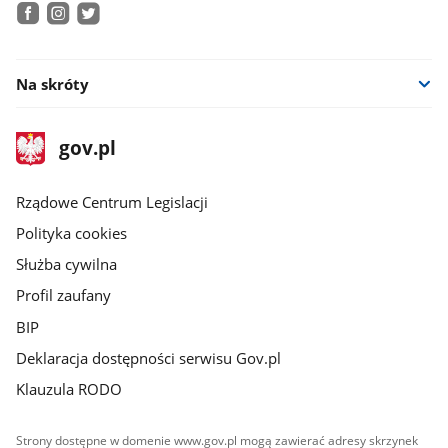
facebook
instagram
twitter
Na skróty
stopka
Strona
gov.pl
gov.pl
główna
Rządowe Centrum Legislacji
Polityka cookies
Służba cywilna
Profil zaufany
BIP
Deklaracja dostępności serwisu Gov.pl
Klauzula RODO
Strony dostępne w domenie www.gov.pl mogą zawierać adresy skrzynek