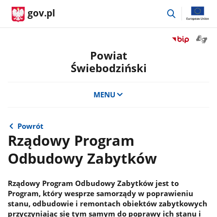
przejdź
gov.pl
do
wyszukiwar
Otwór
Przejdź
okno
do
Powiat
z
serwisu
Świebodziński
tłuma
Biuletyn
języka
Informacji
migow
Publicznej
MENU
Powiat
Świebodzińsk
Powrót
Rządowy Program
Odbudowy Zabytków
Rządowy Program Odbudowy Zabytków jest to
Program, który wesprze samorządy w poprawieniu
stanu, odbudowie i remontach obiektów zabytkowych
przyczyniając się tym samym do poprawy ich stanu i