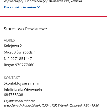
Wytwarzający/ Odpowiadający:
Bernarda Czajkowska
Pokaż historię zmian
stopka
Starostwo Powiatowe
ADRES
Kolejowa 2
66-200 Świebodzin
NIP 9271851447
Regon 970777660
KONTAKT
Skontaktuj się z nami
Infolinia dla Obywatela
684755308
Czynna w dni robocze
w godzinach Poniedziałek: 7:30 - 17:00 Wtorek-Czwartek 7:30 - 15:30