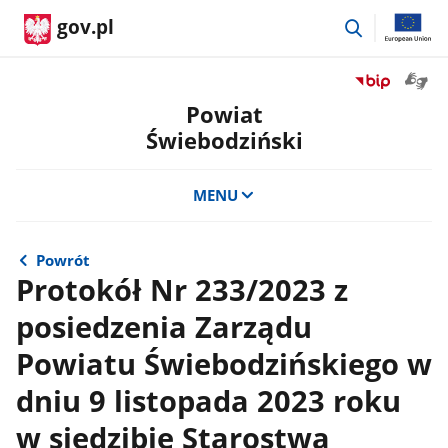
przejdź
gov.pl
do
wyszukiwar
Otwór
Przejdź
okno
do
Powiat
z
serwisu
Świebodziński
tłuma
Biuletyn
języka
Informacji
migow
Publicznej
MENU
Powiat
Świebodzińsk
Powrót
Protokół Nr 233/2023 z
posiedzenia Zarządu
Powiatu Świebodzińskiego w
dniu 9 listopada 2023 roku
w siedzibie Starostwa