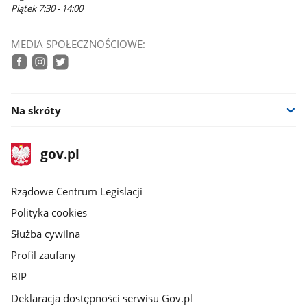
Piątek 7:30 - 14:00
MEDIA SPOŁECZNOŚCIOWE:
facebook
instagram
twitter
Na skróty
stopka
Strona
gov.pl
gov.pl
główna
Rządowe Centrum Legislacji
Polityka cookies
Służba cywilna
Profil zaufany
BIP
Deklaracja dostępności serwisu Gov.pl