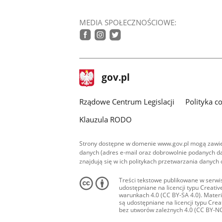
MEDIA SPOŁECZNOŚCIOWE:
facebook
instagram
twitter
stopka
Strona
gov.pl
gov.pl
główna
Rządowe Centrum Legislacji
Polityka c
Klauzula RODO
Strony dostępne w domenie www.gov.pl mogą zawier
danych (adres e-mail oraz dobrowolnie podanych da
znajdują się w ich politykach przetwarzania danych
Treści tekstowe publikowane w serwis
udostępniane na licencji typu Creat
warunkach 4.0 (CC BY-SA 4.0). Materia
są udostępniane na licencji typu Cr
bez utworów zależnych 4.0 (CC BY-NC-N