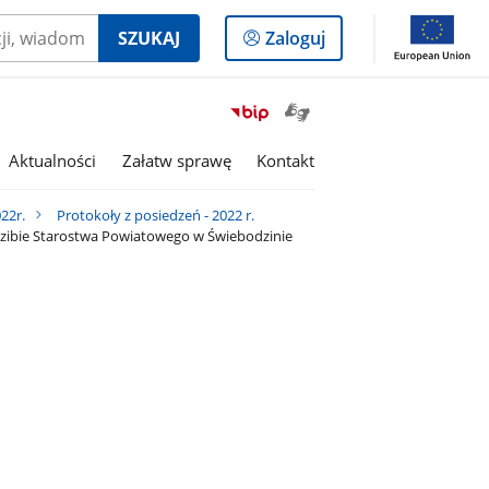
Logowanie
SZUKAJ
Zaloguj
do
panelu
Otwórz
Przejdź
okno
do
z
serwisu
Aktualności
Załatw sprawę
Kontakt
tłumaczem
Biuletyn
języka
Informacji
22r.
Protokoły z posiedzeń - 2022 r.
migowego
Publicznej
dzibie Starostwa Powiatowego w Świebodzinie
Powiat
Świebodziński