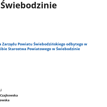
Świebodzinie
ia Zarządu Powiatu Świebodzińskiego odbytego w
dzibie Starostwa Powiatowego w Świebodzinie
u
a Czajkowska
kowska