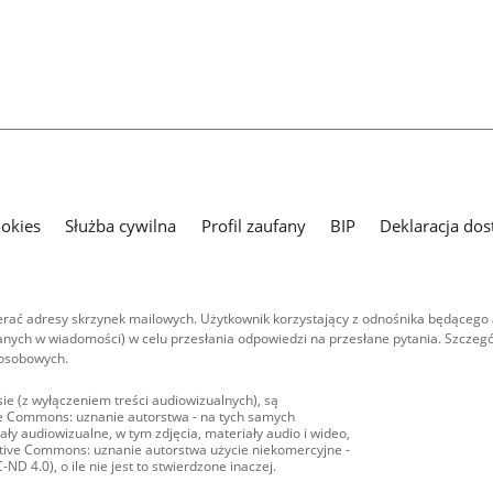
ookies
Służba cywilna
Profil zaufany
BIP
Deklaracja dos
ać adresy skrzynek mailowych. Użytkownik korzystający z odnośnika będącego 
nych w wiadomości) w celu przesłania odpowiedzi na przesłane pytania. Szczegó
 osobowych.
ie (z wyłączeniem treści audiowizualnych), są
ive Commons: uznanie autorstwa - na tych samych
ły audiowizualne, w tym zdjęcia, materiały audio i wideo,
eative Commons: uznanie autorstwa użycie niekomercyjne -
D 4.0), o ile nie jest to stwierdzone inaczej.