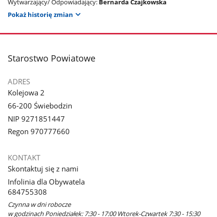
Wytwarzający/ Odpowiadający:
Bernarda Czajkowska
Pokaż historię zmian
stopka
Starostwo Powiatowe
ADRES
Kolejowa 2
66-200 Świebodzin
NIP 9271851447
Regon 970777660
KONTAKT
Skontaktuj się z nami
Infolinia dla Obywatela
684755308
Czynna w dni robocze
w godzinach Poniedziałek: 7:30 - 17:00 Wtorek-Czwartek 7:30 - 15:30