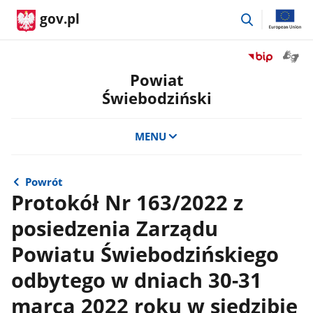
przejdź
gov.pl
do
wyszukiwar
Otwór
Przejdź
okno
do
Powiat
z
serwisu
Świebodziński
tłuma
Biuletyn
języka
Informacji
migow
Publicznej
MENU
Powiat
Świebodzińsk
Powrót
Protokół Nr 163/2022 z
posiedzenia Zarządu
Powiatu Świebodzińskiego
odbytego w dniach 30-31
marca 2022 roku w siedzibie