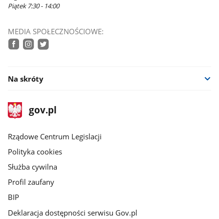
Piątek 7:30 - 14:00
MEDIA SPOŁECZNOŚCIOWE:
facebook
instagram
twitter
Na skróty
stopka
Strona
gov.pl
gov.pl
główna
Rządowe Centrum Legislacji
Polityka cookies
Służba cywilna
Profil zaufany
BIP
Deklaracja dostępności serwisu Gov.pl