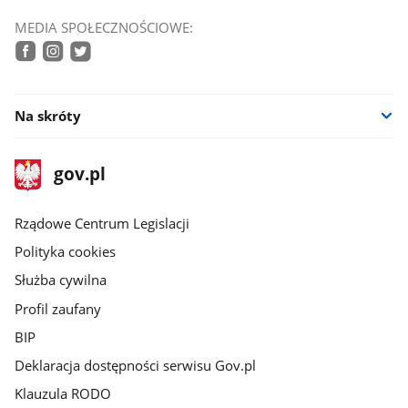
MEDIA SPOŁECZNOŚCIOWE:
facebook
instagram
twitter
Na skróty
stopka
Strona
gov.pl
gov.pl
główna
Rządowe Centrum Legislacji
Polityka cookies
Służba cywilna
Profil zaufany
BIP
Deklaracja dostępności serwisu Gov.pl
Klauzula RODO