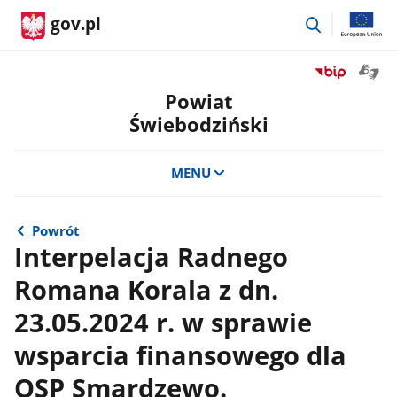
przejdź
gov.pl
do
wyszukiwar
Otwór
Przejdź
okno
do
Powiat
z
serwisu
Świebodziński
tłuma
Biuletyn
języka
Informacji
migow
Publicznej
MENU
Powiat
Świebodzińsk
Powrót
Interpelacja Radnego
Romana Korala z dn.
23.05.2024 r. w sprawie
wsparcia finansowego dla
OSP Smardzewo.