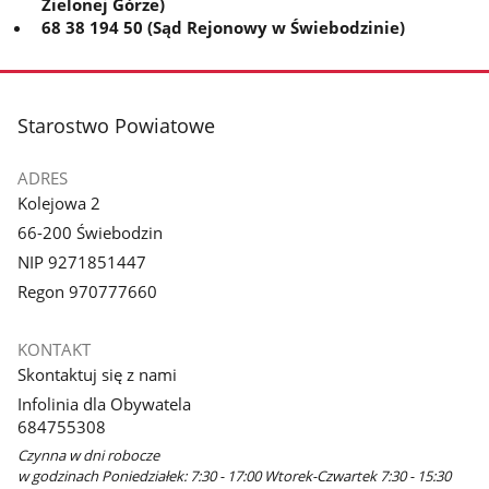
Zielonej Górze)
68 38 194 50 (Sąd Rejonowy w Świebodzinie)
stopka
Starostwo Powiatowe
ADRES
Kolejowa 2
66-200 Świebodzin
NIP 9271851447
Regon 970777660
KONTAKT
Skontaktuj się z nami
Infolinia dla Obywatela
684755308
Czynna w dni robocze
w godzinach Poniedziałek: 7:30 - 17:00 Wtorek-Czwartek 7:30 - 15:30