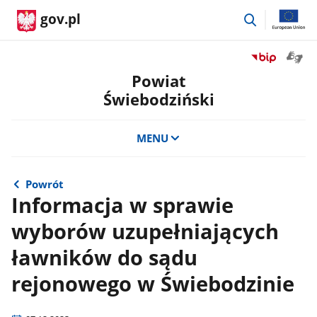
przejdź
gov.pl
do
wyszukiwar
Otwór
Przejdź
okno
do
Powiat
z
serwisu
Świebodziński
tłuma
Biuletyn
języka
Informacji
migow
Publicznej
MENU
Powiat
Świebodzińsk
Powrót
Informacja w sprawie
wyborów uzupełniających
ławników do sądu
rejonowego w Świebodzinie