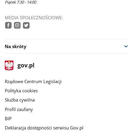
Piątek 7:30 - 14:00
MEDIA SPOŁECZNOŚCIOWE:
facebook
instagram
twitter
Na skróty
stopka
Strona
gov.pl
gov.pl
główna
Rządowe Centrum Legislacji
Polityka cookies
Służba cywilna
Profil zaufany
BIP
Deklaracja dostępności serwisu Gov.pl