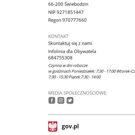
66-200 Świebodzin
NIP 9271851447
Regon 970777660
KONTAKT
Skontaktuj się z nami
Infolinia dla Obywatela
684755308
Czynna w dni robocze
w godzinach Poniedziałek: 7:30 - 17:00 Wtorek-C
7:30 - 15:30 Piątek 7:30 - 14:00
MEDIA SPOŁECZNOŚCIOWE:
facebook
instagram
twitter
stopka
Strona
gov.pl
gov.pl
główna