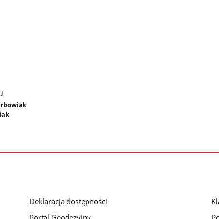
u
Karbowiak
iak
Deklaracja dostępności
Kl
Portal Geodezyjny
Po