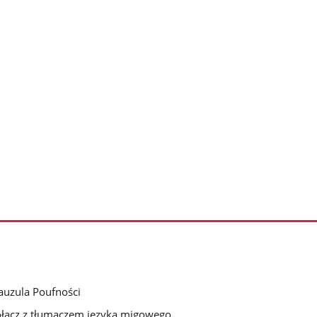
auzula Poufności
łącz z tłumaczem języka migowego