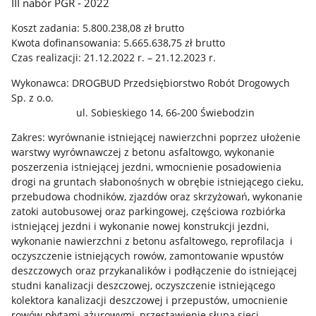
III nabór PGR - 2022
Koszt zadania: 5.800.238,08 zł brutto
Kwota dofinansowania: 5.665.638,75 zł brutto
Czas realizacji: 21.12.2022 r. – 21.12.2023 r.
Wykonawca: DROGBUD Przedsiębiorstwo Robót Drogowych
Sp. z o.o.
ul. Sobieskiego 14, 66-200 Świebodzin
Zakres: wyrównanie istniejącej nawierzchni poprzez ułożenie
warstwy wyrównawczej z betonu asfaltowgo, wykonanie
poszerzenia istniejącej jezdni, wmocnienie posadowienia
drogi na gruntach słabonośnych w obrębie istniejącego cieku,
przebudowa chodników, zjazdów oraz skrzyżowań, wykonanie
zatoki autobusowej oraz parkingowej, częściowa rozbiórka
istniejącej jezdni i wykonanie nowej konstrukcji jezdni,
wykonanie nawierzchni z betonu asfaltowego, reprofilacja i
oczyszczenie istniejących rowów, zamontowanie wpustów
deszczowych oraz przykanalików i podłączenie do istniejącej
studni kanalizacji deszczowej, oczyszczenie istniejącego
kolektora kanalizacji deszczowej i przepustów, umocnienie
rowów płytami ażurowymi, przestawienie słupa sieci