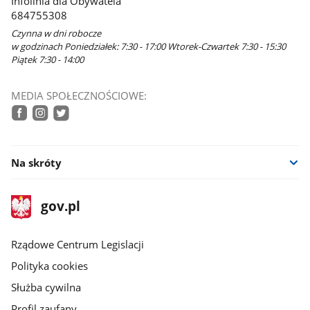
Infolinia dla Obywatela
684755308
Czynna w dni robocze
w godzinach Poniedziałek: 7:30 - 17:00 Wtorek-Czwartek 7:30 - 15:30
Piątek 7:30 - 14:00
MEDIA SPOŁECZNOŚCIOWE:
facebook
instagram
twitter
Na skróty
stopka
Strona
gov.pl
gov.pl
główna
Rządowe Centrum Legislacji
Polityka cookies
Służba cywilna
Profil zaufany