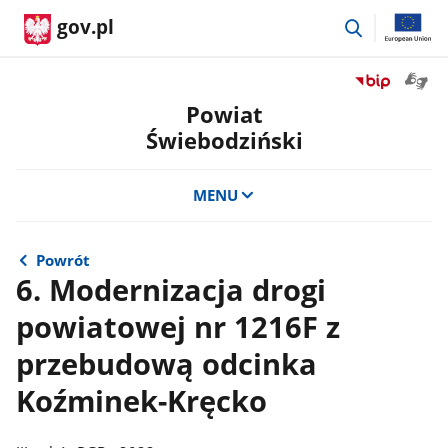
przejdź
gov.pl
do
wyszukiwar
Otwór
Przejdź
okno
do
Powiat
z
serwisu
Świebodziński
tłuma
Biuletyn
języka
Informacji
migow
Publicznej
MENU
Powiat
Świebodzińsk
Powrót
6. Modernizacja drogi
powiatowej nr 1216F z
przebudową odcinka
Koźminek-Kręcko