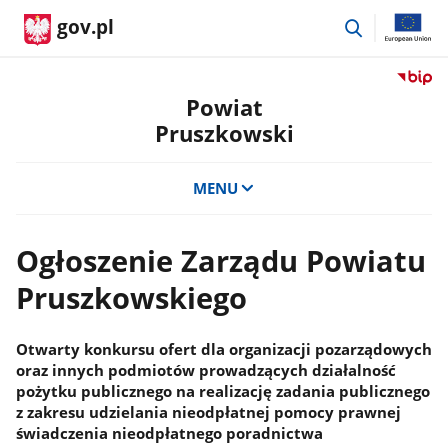
przejdź
gov.pl
do
wyszukiwar
Przejdź
do
Powiat
serwis
Pruszkowski
Biulety
Informa
Publicz
MENU
Powiat
Pruszk
Ogłoszenie Zarządu Powiatu
Pruszkowskiego
Otwarty konkursu ofert dla organizacji pozarządowych
oraz innych podmiotów prowadzących działalność
pożytku publicznego na realizację zadania publicznego
z zakresu udzielania nieodpłatnej pomocy prawnej
świadczenia nieodpłatnego poradnictwa