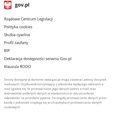
stopka
Strona
gov.pl
gov.pl
główna
Rządowe Centrum Legislacji
Polityka cookies
Służba cywilna
Profil zaufany
BIP
Deklaracja dostępności serwisu Gov.pl
Klauzula RODO
Strony dostępne w domenie www.gov.pl mogą zawierać adresy skrzynek
mailowych. Użytkownik korzystający z odnośnika będącego adresem e-
mail zgadza się na przetwarzanie jego danych (adres e-mail oraz
dobrowolnie podanych danych w wiadomości) w celu przesłania
odpowiedzi na przesłane pytania. Szczegóły przetwarzania danych przez
każdą z jednostek znajdują się w ich politykach przetwarzania danych
osobowych.