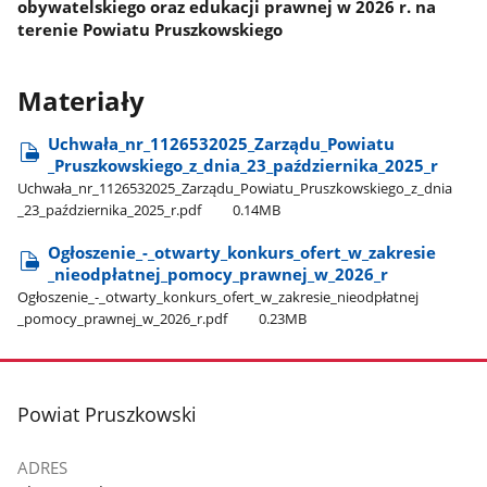
obywatelskiego oraz edukacji prawnej w 2026 r. na
terenie Powiatu Pruszkowskiego
Materiały
Uchwała​_nr​_1126532025​_Zarządu​_Powiatu​
_Pruszkowskiego​_z​_dnia​_23​_października​_2025​_r
Uchwała​_nr​_1126532025​_Zarządu​_Powiatu​_Pruszkowskiego​_z​_dnia​
_23​_października​_2025​_r.pdf
0.14MB
Ogłoszenie​_-​_otwarty​_konkurs​_ofert​_w​_zakresie​
_nieodpłatnej​_pomocy​_prawnej​_w​_2026​_r
Ogłoszenie​_-​_otwarty​_konkurs​_ofert​_w​_zakresie​_nieodpłatnej​
_pomocy​_prawnej​_w​_2026​_r.pdf
0.23MB
stopka
Powiat Pruszkowski
ADRES