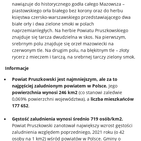
nawiązuje do historycznego godła całego Mazowsza –
piastowskiego orła białego bez korony oraz do herbu
księstwa czersko-warszawskiego przedstawiającego dwa
białe orły i dwa zielone smoki w polach
naprzemianległych. Na herbie Powiatu Pruszkowskiego
znajduje się tarcza dwudzielna w skos. Na pierwszym,
srebrnym polu znajduje się orzeł mazowiecki na
czerwonym tle. Na drugim polu, na błękitnym tle – złoty
rycerz z mieczem i tarczą, na srebrnej tarczy zielony smok.
Informacje
Powiat Pruszkowski jest najmniejszym, ale za to
najgęściej zaludnionym powiatem w Polsce.
Jego
powierzchnia wynosi 246 km2
(co stanowi zaledwie
0,069% powierzchni województwa), a
liczba mieszkańców
177 652
.
Gęstość zaludnienia wynosi średnio 719 osób/km2.
Powiat Pruszkowski zanotował największy wzrost gęstości
zaludnienia względem poprzedniego, 2021 roku (o 42
osoby na 1 km2) wśród powiatów w Polsce. Gminy o