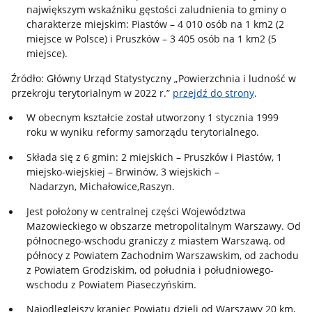
największym wskaźniku gęstości zaludnienia to gminy o
charakterze miejskim: Piastów – 4 010 osób na 1 km2 (2
miejsce w Polsce) i Pruszków – 3 405 osób na 1 km2 (5
miejsce).
Źródło: Główny Urząd Statystyczny „Powierzchnia i ludność w
przekroju terytorialnym w 2022 r.”
przejdź do strony
.
W obecnym kształcie został utworzony 1 stycznia 1999
roku w wyniku reformy samorządu terytorialnego.
Składa się z 6 gmin: 2 miejskich – Pruszków i Piastów, 1
miejsko-wiejskiej – Brwinów, 3 wiejskich –
Nadarzyn, Michałowice,Raszyn.
Jest położony w centralnej części Województwa
Mazowieckiego w obszarze metropolitalnym Warszawy. Od
północnego-wschodu graniczy z miastem Warszawą, od
północy z Powiatem Zachodnim Warszawskim, od zachodu
z Powiatem Grodziskim, od południa i południowego-
wschodu z Powiatem Piaseczyńskim.
Najodleglejszy kraniec Powiatu dzieli od Warszawy 20 km,