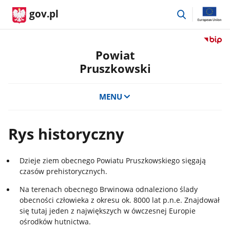
przejdź
gov.pl
do
wyszukiwar
Przejdź
do
Powiat
serwis
Pruszkowski
Biulety
Informa
Publicz
MENU
Powiat
Pruszk
Rys historyczny
Dzieje ziem obecnego Powiatu Pruszkowskiego sięgają
czasów prehistorycznych.
Na terenach obecnego Brwinowa odnaleziono ślady
obecności człowieka z okresu ok. 8000 lat p.n.e. Znajdował
się tutaj jeden z największych w ówczesnej Europie
ośrodków hutnictwa.