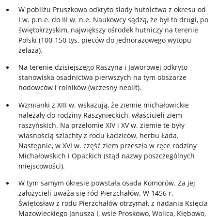
W pobliżu Pruszkowa odkryto ślady hutnictwa z okresu od
I w. p.n.e. do III w. n.e. Naukowcy sądzą, że był to drugi, po
świętokrzyskim, największy ośrodek hutniczy na terenie
Polski (100-150 tys. pieców do jednorazowego wytopu
żelaza).
Na terenie dzisiejszego Raszyna i Jaworowej odkryto
stanowiska osadnictwa pierwszych na tym obszarze
hodowców i rolników (wczesny neolit).
Wzmianki z XIII w. wskazują, że ziemie michałowickie
należały do rodziny Raszynieckich, właścicieli ziem
raszyńskich. Na przełomie XIV i XV w. ziemie te były
własnością szlachty z rodu Ładziców, herbu Łada.
Następnie, w XVI w. część ziem przeszła w ręce rodziny
Michałowskich i Opackich (stąd nazwy poszczególnych
miejscowości).
W tym samym okresie powstała osada Komorów. Za jej
założycieli uważa się ród Pierzchałów. W 1456 r.
Świętosław z rodu Pierzchałów otrzymał, z nadania Księcia
Mazowieckiego Janusza I, wsie Proskowo, Wolica, Kłębowo,