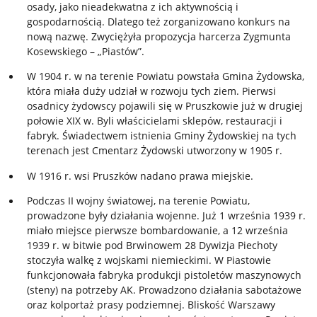
osady, jako nieadekwatna z ich aktywnością i
gospodarnością. Dlatego też zorganizowano konkurs na
nową nazwę. Zwyciężyła propozycja harcerza Zygmunta
Kosewskiego – „Piastów”.
W 1904 r. w na terenie Powiatu powstała Gmina Żydowska,
która miała duży udział w rozwoju tych ziem. Pierwsi
osadnicy żydowscy pojawili się w Pruszkowie już w drugiej
połowie XIX w. Byli właścicielami sklepów, restauracji i
fabryk. Świadectwem istnienia Gminy Żydowskiej na tych
terenach jest Cmentarz Żydowski utworzony w 1905 r.
W 1916 r. wsi Pruszków nadano prawa miejskie.
Podczas II wojny światowej, na terenie Powiatu,
prowadzone były działania wojenne. Już 1 września 1939 r.
miało miejsce pierwsze bombardowanie, a 12 września
1939 r. w bitwie pod Brwinowem 28 Dywizja Piechoty
stoczyła walkę z wojskami niemieckimi. W Piastowie
funkcjonowała fabryka produkcji pistoletów maszynowych
(steny) na potrzeby AK. Prowadzono działania sabotażowe
oraz kolportaż prasy podziemnej. Bliskość Warszawy