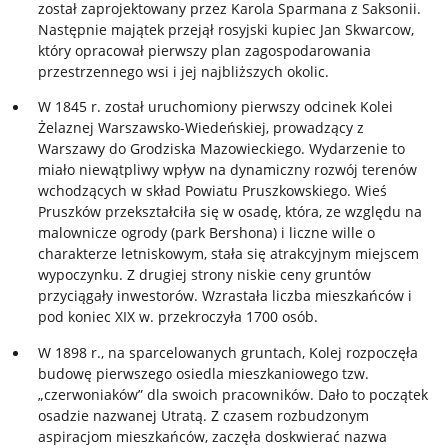
został zaprojektowany przez Karola Sparmana z Saksonii.
Następnie majątek przejął rosyjski kupiec Jan Skwarcow,
który opracował pierwszy plan zagospodarowania
przestrzennego wsi i jej najbliższych okolic.
W 1845 r. został uruchomiony pierwszy odcinek Kolei
Żelaznej Warszawsko-Wiedeńskiej, prowadzący z
Warszawy do Grodziska Mazowieckiego. Wydarzenie to
miało niewątpliwy wpływ na dynamiczny rozwój terenów
wchodzących w skład Powiatu Pruszkowskiego. Wieś
Pruszków przekształciła się w osadę, która, ze względu na
malownicze ogrody (park Bershona) i liczne wille o
charakterze letniskowym, stała się atrakcyjnym miejscem
wypoczynku. Z drugiej strony niskie ceny gruntów
przyciągały inwestorów. Wzrastała liczba mieszkańców i
pod koniec XIX w. przekroczyła 1700 osób.
W 1898 r., na sparcelowanych gruntach, Kolej rozpoczęła
budowę pierwszego osiedla mieszkaniowego tzw.
„czerwoniaków” dla swoich pracowników. Dało to początek
osadzie nazwanej Utratą. Z czasem rozbudzonym
aspiracjom mieszkańców, zaczęła doskwierać nazwa