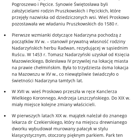
Pogroszewo i Pęcice. Synowie Świętosława byli
założycielami rodzin Pruszkowskich i Pęcickich, które
przejęły nazwiska od dziedziczonych wsi. Wieś Proskowo
pozostawała we władaniu Pruszkowskich do 1580 r.
Pierwsze wzmianki dotyczące Nadarzyna pochodzą z
początków XV w. – stanowił prywatną własność rodziny
Nadarzyńskich herbu Radwan, rezydującej w sąsiednim
Ruścu. W 1453 r. Tomasz Nadarzyński uzyskał od Księcia
Mazowieckiego, Bolesława IV przywilej na lokację miasta
na prawie chełmińskim. Była to trzydziesta ósma lokacja
na Mazowszu w XV w., co niewątpliwie świadczyło o
świetności Nadarzyna tamtych lat.
W XVII w. wieś Proskowo przeszła w ręce Kanclerza
Wielkiego Koronnego, Andrzeja Leszczyńskiego. Do XIX w.
miały miejsce kolejne zmiany właścicieli.
W pierwszych latach XIX w. majątek należał do znanego
lekarza dr Czekierskiego, który na miejscu drewnianego
dworku wybudował murowany pałacyk w stylu
klasycystycznym, otoczony pięknym parkiem. Park ten