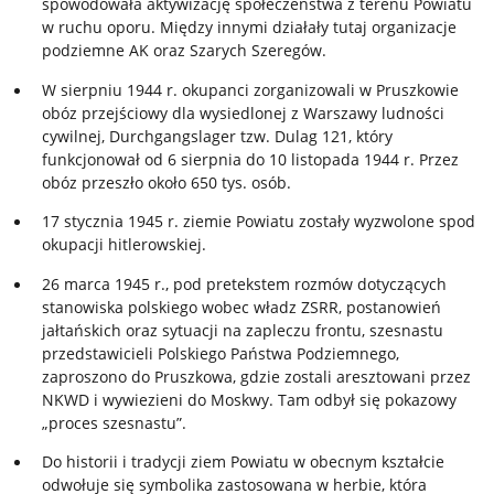
spowodowała aktywizację społeczeństwa z terenu Powiatu
w ruchu oporu. Między innymi działały tutaj organizacje
podziemne AK oraz Szarych Szeregów.
W sierpniu 1944 r. okupanci zorganizowali w Pruszkowie
obóz przejściowy dla wysiedlonej z Warszawy ludności
cywilnej, Durchgangslager tzw. Dulag 121, który
funkcjonował od 6 sierpnia do 10 listopada 1944 r. Przez
obóz przeszło około 650 tys. osób.
17 stycznia 1945 r. ziemie Powiatu zostały wyzwolone spod
okupacji hitlerowskiej.
26 marca 1945 r., pod pretekstem rozmów dotyczących
stanowiska polskiego wobec władz ZSRR, postanowień
jałtańskich oraz sytuacji na zapleczu frontu, szesnastu
przedstawicieli Polskiego Państwa Podziemnego,
zaproszono do Pruszkowa, gdzie zostali aresztowani przez
NKWD i wywiezieni do Moskwy. Tam odbył się pokazowy
„proces szesnastu”.
Do historii i tradycji ziem Powiatu w obecnym kształcie
odwołuje się symbolika zastosowana w herbie, która