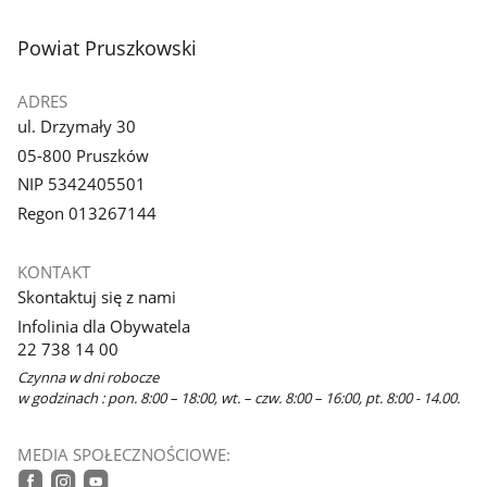
stopka
Powiat Pruszkowski
ADRES
ul. Drzymały 30
05-800 Pruszków
NIP 5342405501
Regon 013267144
KONTAKT
Skontaktuj się z nami
Infolinia dla Obywatela
22 738 14 00
Czynna w dni robocze
w godzinach : pon. 8:00 – 18:00, wt. – czw. 8:00 – 16:00, pt. 8:00 - 14.00.
MEDIA SPOŁECZNOŚCIOWE: