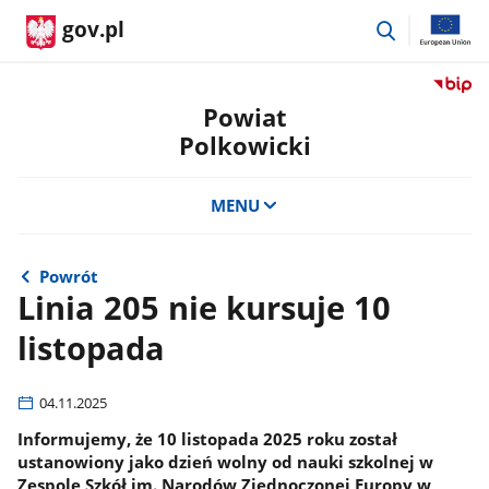
przejdź
gov.pl
do
wyszukiwar
Przejdź
do
Powiat
serwis
Polkowicki
Biulety
Informa
Publicz
MENU
Powiat
Polkow
Powrót
Linia 205 nie kursuje 10
listopada
04.11.2025
Informujemy, że 10 listopada 2025 roku został
ustanowiony jako dzień wolny od nauki szkolnej w
Zespole Szkół im. Narodów Zjednoczonej Europy w