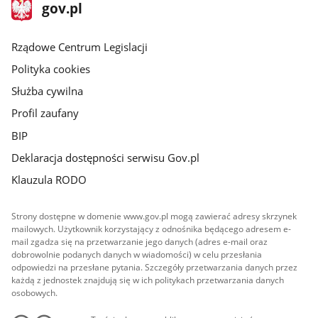
stopka
Strona
gov.pl
gov.pl
główna
Rządowe Centrum Legislacji
Polityka cookies
Służba cywilna
Profil zaufany
BIP
Deklaracja dostępności serwisu Gov.pl
Klauzula RODO
Strony dostępne w domenie www.gov.pl mogą zawierać adresy skrzynek
mailowych. Użytkownik korzystający z odnośnika będącego adresem e-
mail zgadza się na przetwarzanie jego danych (adres e-mail oraz
dobrowolnie podanych danych w wiadomości) w celu przesłania
odpowiedzi na przesłane pytania. Szczegóły przetwarzania danych przez
każdą z jednostek znajdują się w ich politykach przetwarzania danych
osobowych.