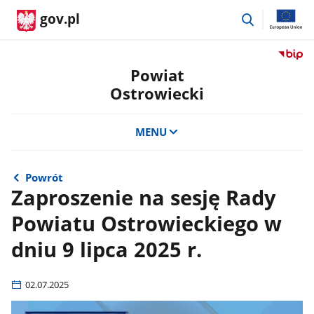
przejdź
gov.pl
do
wyszukiwar
Przejdź
do
Powiat
serwis
Ostrowiecki
Biulety
Informa
Publicz
MENU
Powiat
Ostrow
Powrót
Zaproszenie na sesję Rady
Powiatu Ostrowieckiego w
dniu 9 lipca 2025 r.
02.07.2025