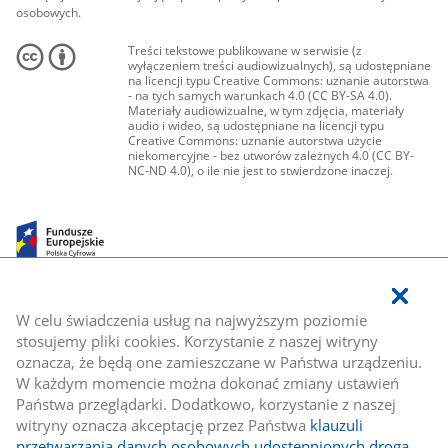
osobowych.
Treści tekstowe publikowane w serwisie (z
wyłączeniem treści audiowizualnych), są udostępniane
na licencji typu Creative Commons: uznanie autorstwa
- na tych samych warunkach 4.0 (CC BY-SA 4.0).
Materiały audiowizualne, w tym zdjęcia, materiały
audio i wideo, są udostępniane na licencji typu
Creative Commons: uznanie autorstwa użycie
niekomercyjne - bez utworów zależnych 4.0 (CC BY-
NC-ND 4.0), o ile nie jest to stwierdzone inaczej.
W celu świadczenia usług na najwyższym poziomie
stosujemy pliki cookies. Korzystanie z naszej witryny
oznacza, że będą one zamieszczane w Państwa urządzeniu.
W każdym momencie można dokonać zmiany ustawień
Państwa przeglądarki. Dodatkowo, korzystanie z naszej
witryny oznacza akceptację przez Państwa
klauzuli
przetwarzania danych osobowych udostępnionych drogą