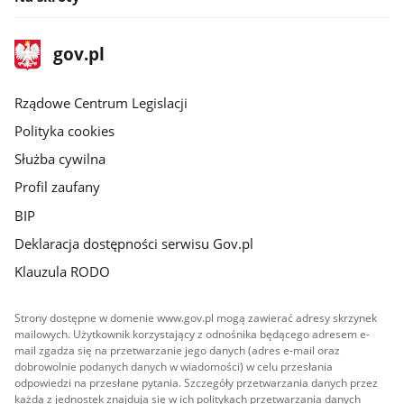
stopka
Strona
gov.pl
gov.pl
główna
Rządowe Centrum Legislacji
Polityka cookies
Służba cywilna
Profil zaufany
BIP
Deklaracja dostępności serwisu Gov.pl
Klauzula RODO
Strony dostępne w domenie www.gov.pl mogą zawierać adresy skrzynek
mailowych. Użytkownik korzystający z odnośnika będącego adresem e-
mail zgadza się na przetwarzanie jego danych (adres e-mail oraz
dobrowolnie podanych danych w wiadomości) w celu przesłania
odpowiedzi na przesłane pytania. Szczegóły przetwarzania danych przez
każdą z jednostek znajdują się w ich politykach przetwarzania danych