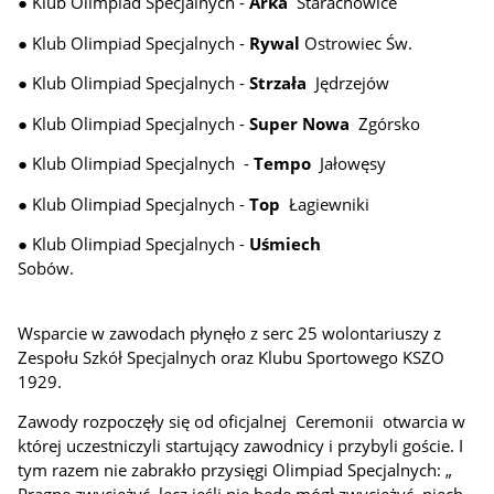
● Klub Olimpiad Specjalnych -
Arka
Starachowice
●
Klub Olimpiad Specjalnych -
Rywal
Ostrowiec Św.
●
Klub Olimpiad Specjalnych -
Strzała
Jędrzejów
●
Klub Olimpiad Specjalnych -
Super Nowa
Zgórsko
●
Klub Olimpiad Specjalnych -
Tempo
Jałowęsy
●
Klub Olimpiad Specjalnych -
Top
Łagiewniki
●
Klub Olimpiad Specjalnych -
Uśmiech
Sobów.
Wsparcie w zawodach płynęło z serc 25 wolontariuszy z
Zespołu Szkół Specjalnych oraz Klubu Sportowego KSZO
1929.
Zawody rozpoczęły się od oficjalnej Ceremonii otwarcia w
której uczestniczyli startujący zawodnicy i przybyli goście. I
tym razem nie zabrakło przysięgi Olimpiad Specjalnych: „