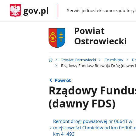
gov.pl
Serwis jednostek samorządu teryt
gov.pl
Powiat
Ostrowiecki
Powiat Ostrowiecki
Co robimy
Pr
Rządowy Fundusz Rozwoju Dróg (dawny 
Powrót
Rządowy Fundus
(dawny FDS)
Remont drogi powiatowej nr 0664T w
miejscowości Chmielów od km 0+900 
km 4+493