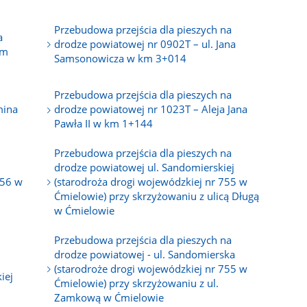
Przebudowa przejścia dla pieszych na
a
drodze powiatowej nr 0902T – ul. Jana
km
Samsonowicza w km 3+014
Przebudowa przejścia dla pieszych na
mina
drodze powiatowej nr 1023T – Aleja Jana
Pawła II w km 1+144
Przebudowa przejścia dla pieszych na
drodze powiatowej ul. Sandomierskiej
856 w
(starodroża drogi wojewódzkiej nr 755 w
Ćmielowie) przy skrzyżowaniu z ulicą Długą
w Ćmielowie
Przebudowa przejścia dla pieszych na
drodze powiatowej - ul. Sandomierska
(starodroże drogi wojewódzkiej nr 755 w
iej
Ćmielowie) przy skrzyżowaniu z ul.
Zamkową w Ćmielowie