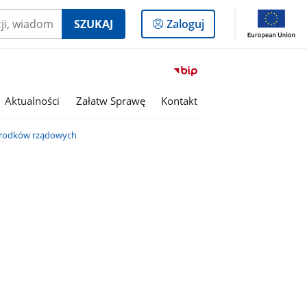
Logowanie
SZUKAJ
Zaloguj
do
panelu
Przejdź
do
serwisu
Aktualności
Załatw Sprawę
Kontakt
Biuletyn
Informacji
 środków rządowych
Publicznej
Powiat
Ostrowiecki