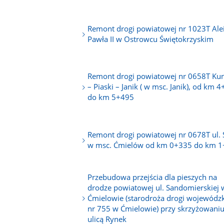
Remont drogi powiatowej nr 1023T Alei
Pawła II w Ostrowcu Świętokrzyskim
Remont drogi powiatowej nr 0658T K
– Piaski – Janik ( w msc. Janik), od km 
do km 5+495
Remont drogi powiatowej nr 0678T ul. 
w msc. Ćmielów od km 0+335 do km 
Przebudowa przejścia dla pieszych na
drodze powiatowej ul. Sandomierskiej 
Ćmielowie (starodroża drogi wojewódzk
nr 755 w Ćmielowie) przy skrzyżowaniu
ulicą Rynek