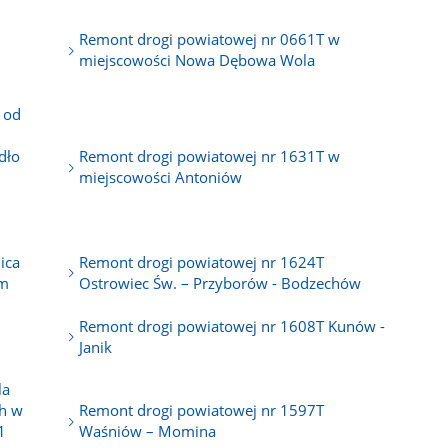
Remont drogi powiatowej nr 0661T w
miejscowości Nowa Dębowa Wola
 od
dło
Remont drogi powiatowej nr 1631T w
miejscowości Antoniów
ica
Remont drogi powiatowej nr 1624T
im
Ostrowiec Św. – Przyborów - Bodzechów
Remont drogi powiatowej nr 1608T Kunów -
Janik
la
ch w
Remont drogi powiatowej nr 1597T
1
Waśniów – Momina