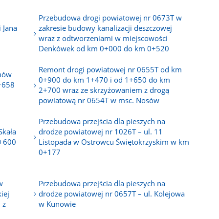
Przebudowa drogi powiatowej nr 0673T w
 Jana
zakresie budowy kanalizacji deszczowej
wraz z odtworzeniami w miejscowości
Denkówek od km 0+000 do km 0+520
Remont drogi powiatowej nr 0655T od km
unów
0+900 do km 1+470 i od 1+650 do km
4+658
2+700 wraz ze skrzyżowaniem z drogą
powiatową nr 0654T w msc. Nosów
Przebudowa przejścia dla pieszych na
Skała
drodze powiatowej nr 1026T – ul. 11
1+600
Listopada w Ostrowcu Świętokrzyskim w km
0+177
w
Przebudowa przejścia dla pieszych na
iej
drodze powiatowej nr 0657T – ul. Kolejowa
 z
w Kunowie