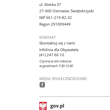
ul. Iłżecka 37
27-400 Ostrowiec Świętokrzyski
NIP 661-219-82-32
Regon 291009449
KONTAKT
Skontaktuj się z nami
Infolinia dla Obywatela
(41) 247 66 10
Czynna w dni robocze
w godzinach 7:30-15:30
MEDIA SPOŁECZNOŚCIOWE:
facebook
stopka
Strona
gov.pl
gov.pl