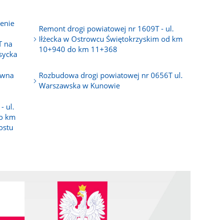
renie
Remont drogi powiatowej nr 1609T - ul.
Iłżecka w Ostrowcu Świętokrzyskim od km
T na
10+940 do km 11+368
sycka
ewna
Rozbudowa drogi powiatowej nr 0656T ul.
Warszawska w Kunowie
 ul.
o km
ostu