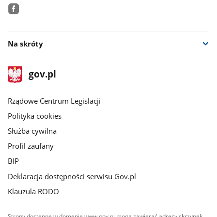
facebook
Na skróty
stopka
Strona
gov.pl
gov.pl
główna
Rządowe Centrum Legislacji
Polityka cookies
Służba cywilna
Profil zaufany
BIP
Deklaracja dostępności serwisu Gov.pl
Klauzula RODO
Strony dostępne w domenie www.gov.pl mogą zawierać adresy skrzynek