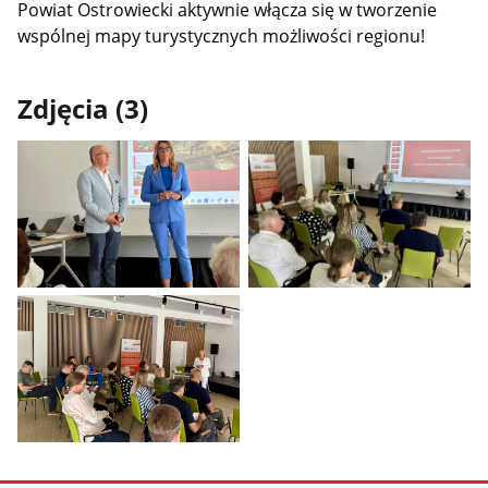
Powiat Ostrowiecki aktywnie włącza się w tworzenie
wspólnej mapy turystycznych możliwości regionu!
Zdjęcia (3)
Pokaż
Pokaż
zdjęcie
zdjęcie
1
2
z
z
galerii.
galerii.
Pokaż
zdjęcie