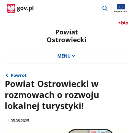
przejdź
gov.pl
do
wyszukiwar
Przejdź
do
Powiat
serwis
Ostrowiecki
Biulety
Informa
Publicz
MENU
Powiat
Ostrow
Powrót
Powiat Ostrowiecki w
rozmowach o rozwoju
lokalnej turystyki!
05.08.2025