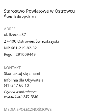
3
z
stopka
Starostwo Powiatowe w Ostrowcu
galerii.
Świętokrzyskim
ADRES
ul. Iłżecka 37
27-400 Ostrowiec Świętokrzyski
NIP 661-219-82-32
Regon 291009449
KONTAKT
Skontaktuj się z nami
Infolinia dla Obywatela
(41) 247 66 10
Czynna w dni robocze
w godzinach 7:30-15:30
MEDIA SPOŁECZNOŚCIOWE: