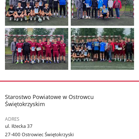
Pokaż
Pokaż
zdjęcie
zdjęcie
1
2
z
z
galerii.
galerii.
Pokaż
Pokaż
zdjęcie
zdjęcie
3
4
z
z
stopka
Starostwo Powiatowe w Ostrowcu
galerii.
galerii.
Świętokrzyskim
ADRES
ul. Iłżecka 37
27-400 Ostrowiec Świętokrzyski