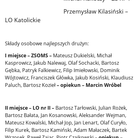
Przemysław Kilasiński –
LO Katolickie
Składy osobowe najlepszych drużyn:
I miejsce – ZSOMS –
Mateusz Dukielski, Michał
Kasprowicz, Jakub Nalewaj, Olaf Sochacki, Bartosz
Gębka, Patryk Falkiewicz, Filip Imiełowski, Dominik
Wójtowicz, Franciszek Główka, Jakub Kosiński, Klaudiusz
Paluch, Bartosz Kozieł
– opiekun –
Marcin Wróbel
II miejsce – LO nr II –
Bartosz Tarłowski, Julian Rożek,
Bartosz Bałata, Jan Kosanowski, Aleksander Wejman,
Mateusz Kowalski, Michał Jop, Jan Lenart, Olaf Curyło,
Filip Kurek, Bartosz Kamiński, Adam Małaczek, Bartek
Wrzosek, Paweł Zając, Piotr Czajkowski
– opiekun –