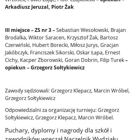
Arkadiusz Jeruzal, Piotr Żak
III miejsce – ZS nr 3 –
Sebastian Wesołowski, Brajan
Brodalka, Wiktor Saracen, Krzysztof Żak, Bartosz
Czerwiński, Hubert Borecki, Miłosz Jurys, Gracjan
Jakóbczyk, Franciszek Sikorski, Oskar Łapa, Ernest
Cichy, Kacper Zborowski, Goran Dobrin, Filip Turek
–
opiekun – Grzegorz Sołtykiewicz
Zawody sędziowali: Grzegorz Klepacz, Marcin Wróbel,
Grzegorz Sołtykiewicz
Odpowiedzialni za organizację turnieju: Grzegorz
Sołtykiewicz, Grzegorz Klepacz, Marcin Wróbel
.
Puchary, dyplomy i nagrody dla szkół i
zawodników wręczał Naczelnik Wydziału