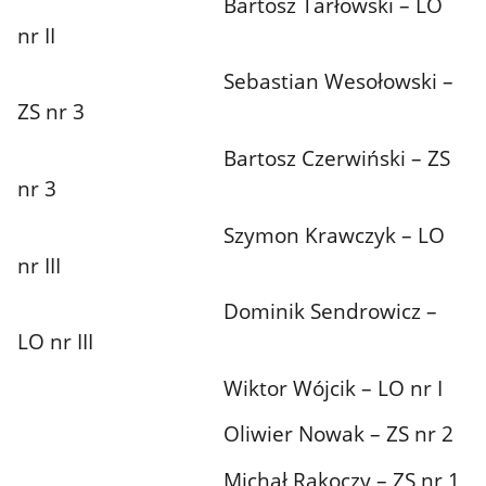
Bartosz Tarłowski – LO
nr II
Sebastian Wesołowski –
ZS nr 3
Bartosz Czerwiński – ZS
nr 3
Szymon Krawczyk – LO
nr III
Dominik Sendrowicz –
LO nr III
Wiktor Wójcik – LO nr I
Oliwier Nowak – ZS nr 2
Michał Rakoczy – ZS nr 1