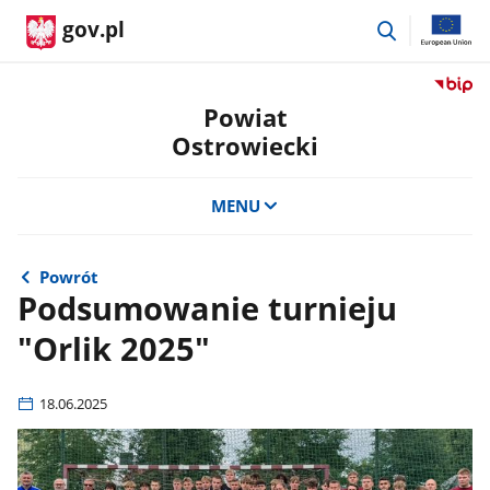
przejdź
gov.pl
do
wyszukiwar
Przejdź
do
Powiat
serwis
Ostrowiecki
Biulety
Informa
Publicz
MENU
Powiat
Ostrow
Powrót
Podsumowanie turnieju
"Orlik 2025"
18.06.2025