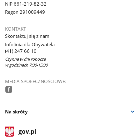
NIP 661-219-82-32
Regon 291009449
KONTAKT
Skontaktuj się z nami
Infolinia dla Obywatela
(41) 247 66 10
Czynna w dni robocze
w godzinach 7:30-15:30
MEDIA SPOŁECZNOŚCIOWE:
facebook
Na skróty
stopka
Strona
gov.pl
gov.pl
główna