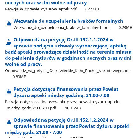
nocnych oraz w dni wolne od pracy
Petycja​_w​_sprawie​_dyżurów​_aptek.pdf
0.44MB
Wezwanie do uzupełnienia braków formalnych
Wezwanie​_do​_uzupełnienia​_braków​_formalnych.pdf
0.23MB
Odpowiedź na petycję Or.III.152.1.1.2024 w
sprawie podjęcia uchwały wyznaczającej aptekę
bądź apteki prowadzące działalność na terenie miasta
do pełnienia dyżurów w godzinach nocnych oraz w dni
wolne od pracy.
Odpowiedż​_na​_petycję​_Ostrowieckie​_Koło​_Ruchu​_Narodowego.pdf
0.89MB
Petycja dotycząca finansowania przez Powiat
dyżuru apteki między godziną. 21.00-7.00
Petycja​_dotycząca​_finansowania​_przez​_powiat​_dyzuru​_apteki​
_między​_godz​_2100-700.pdf
10.15MB
Odpowiedź na petycję Or.III.152.1.2.2024 w
sprawie finansowania przez Powiat dyżuru apteki
między godz. 21.00 - 7.00