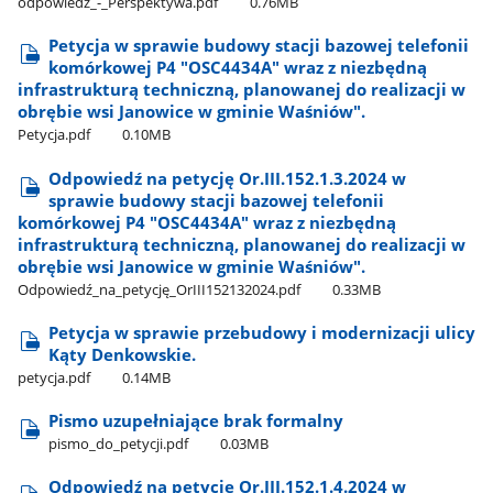
odpowiedź​_-​_Perspektywa.pdf
0.76MB
Petycja w sprawie budowy stacji bazowej telefonii
komórkowej P4 "OSC4434A" wraz z niezbędną
infrastrukturą techniczną, planowanej do realizacji w
obrębie wsi Janowice w gminie Waśniów".
Petycja.pdf
0.10MB
Odpowiedź na petycję Or.III.152.1.3.2024 w
sprawie budowy stacji bazowej telefonii
komórkowej P4 "OSC4434A" wraz z niezbędną
infrastrukturą techniczną, planowanej do realizacji w
obrębie wsi Janowice w gminie Waśniów".
Odpowiedź​_na​_petycję​_OrIII152132024.pdf
0.33MB
Petycja w sprawie przebudowy i modernizacji ulicy
Kąty Denkowskie.
petycja.pdf
0.14MB
Pismo uzupełniające brak formalny
pismo​_do​_petycji.pdf
0.03MB
Odpowiedź na petycję Or.III.152.1.4.2024 w