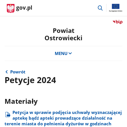
przejdź
gov.pl
do
wyszukiwar
Przejdź
do
Powiat
serwis
Ostrowiecki
Biulety
Informa
Publicz
MENU
Powiat
Ostrow
Powrót
Petycje 2024
Materiały
Petycja w sprawie podjęcia uchwały wyznaczającej
aptekę bądź apteki prowadzące działalność na
terenie miasta do pełnienia dyżurów w godzinach