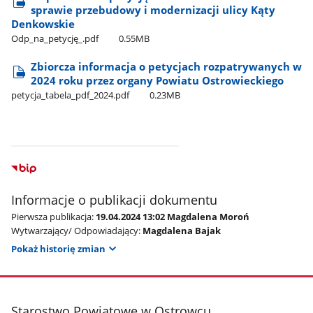
sprawie przebudowy i modernizacji ulicy Kąty
Denkowskie
Odp​_na​_petycję​_.pdf
0.55MB
Zbiorcza informacja o petycjach rozpatrywanych w
2024 roku przez organy Powiatu Ostrowieckiego
petycja​_tabela​_pdf​_2024.pdf
0.23MB
Informacje o publikacji dokumentu
Pierwsza publikacja:
19.04.2024 13:02 Magdalena Moroń
Wytwarzający/ Odpowiadający:
Magdalena Bajak
Pokaż historię zmian
stopka
Starostwo Powiatowe w Ostrowcu