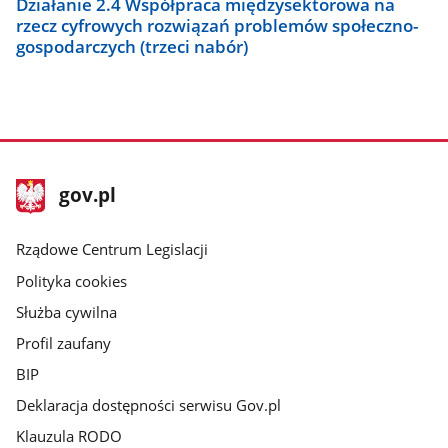
Działanie 2.4 Współpraca międzysektorowa na
rzecz cyfrowych rozwiązań problemów społeczno-
gospodarczych (trzeci nabór)
stopka
Strona
gov.pl
gov.pl
główna
Rządowe Centrum Legislacji
Polityka cookies
Służba cywilna
Profil zaufany
BIP
Deklaracja dostępności serwisu Gov.pl
Klauzula RODO