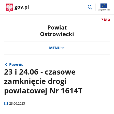
przejdź
gov.pl
do
wyszukiwar
Przejdź
do
Powiat
serwis
Ostrowiecki
Biulety
Informa
Publicz
MENU
Powiat
Ostrow
Powrót
23 i 24.06 - czasowe
zamknięcie drogi
powiatowej Nr 1614T
23.06.2025