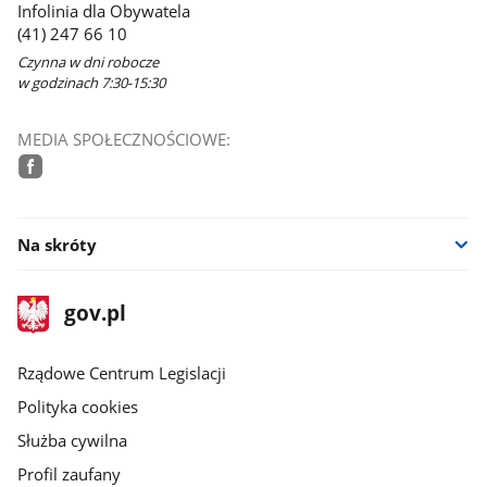
Infolinia dla Obywatela
(41) 247 66 10
Czynna w dni robocze
w godzinach 7:30-15:30
MEDIA SPOŁECZNOŚCIOWE:
facebook
Na skróty
stopka
Strona
gov.pl
gov.pl
główna
Rządowe Centrum Legislacji
Polityka cookies
Służba cywilna
Profil zaufany