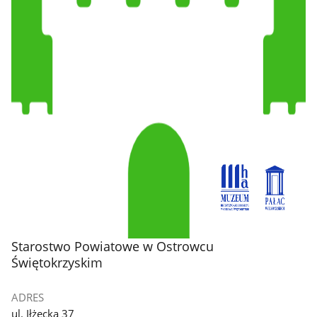
stopka
Starostwo Powiatowe w Ostrowcu
Świętokrzyskim
ADRES
ul. Iłżecka 37