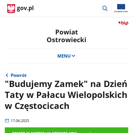
przejdź
gov.pl
do
wyszukiwar
Przejdź
do
Powiat
serwis
Ostrowiecki
Biulety
Informa
Publicz
MENU
Powiat
Ostrow
Powrót
"Budujemy Zamek" na Dzień
Taty w Pałacu Wielopolskich
w Częstocicach
17.06.2025