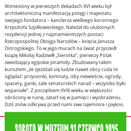
Wzniesiony w pierwszych dekadach XVI wieku był
architektoniczną manifestacją potęgi i majestatu
swojego fundatora – kanclerza wielkiego koronnego
Krzysztofa Szydłowieckiego. Należał do ulubionych
rezydencji jednej z najznamienitszych postaci
Rzeczpospolitej Obojga Narodów – księcia Janusza
Ostrogskiego. To w jego murach na świat przyszedł
książę Mikołaj Radziwiłł „Sierotka”, pierwszy Polak
zwiedzający egipskie piramidy. Zbudowany takim
kunsztem „że zjeżdżali się ludzie nawet obcy cuda te
oglądać: przysionki, komnaty, izby niewieście, ogrody,
spacery, ganki, sale senatorskich narad – wszystko było
wspaniałe”. Z początkiem XVIII wieku w większości
obrócony w ruinę, zatarł się w pamięci i wyobrażeniu.
Dziś znów odkrywa przed nami swe tajemnice i piękno.