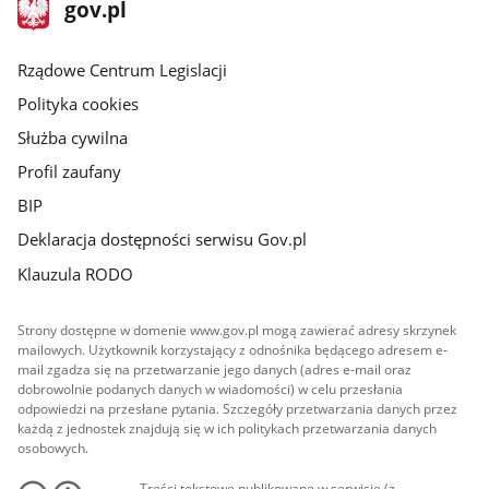
stopka
Strona
gov.pl
gov.pl
główna
Rządowe Centrum Legislacji
Polityka cookies
Służba cywilna
Profil zaufany
BIP
Deklaracja dostępności serwisu Gov.pl
Klauzula RODO
Strony dostępne w domenie www.gov.pl mogą zawierać adresy skrzynek
mailowych. Użytkownik korzystający z odnośnika będącego adresem e-
mail zgadza się na przetwarzanie jego danych (adres e-mail oraz
dobrowolnie podanych danych w wiadomości) w celu przesłania
odpowiedzi na przesłane pytania. Szczegóły przetwarzania danych przez
każdą z jednostek znajdują się w ich politykach przetwarzania danych
osobowych.
Treści tekstowe publikowane w serwisie (z