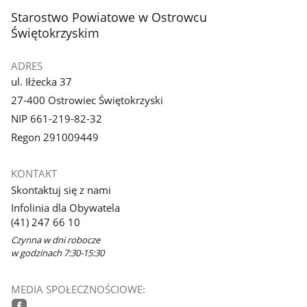
z
z
stopka
Starostwo Powiatowe w Ostrowcu
galerii.
galerii.
Świętokrzyskim
ADRES
ul. Iłżecka 37
27-400 Ostrowiec Świętokrzyski
NIP 661-219-82-32
Regon 291009449
KONTAKT
Skontaktuj się z nami
Infolinia dla Obywatela
(41) 247 66 10
Czynna w dni robocze
w godzinach 7:30-15:30
MEDIA SPOŁECZNOŚCIOWE: