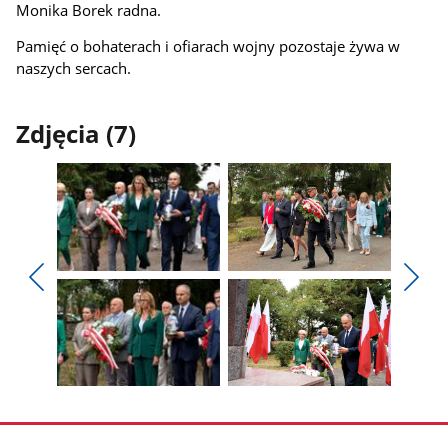
Monika Borek radna.
Pamięć o bohaterach i ofiarach wojny pozostaje żywa w
naszych sercach.
Zdjęcia (7)
Pokaż
Pokaż
zdjęcie
zdjęcie
Pokaż
Poka
1
2
poprzednie
nest
z
z
zdjęcia
zdjęc
galerii.
galerii.
Pokaż
Pokaż
zdjęcie
zdjęcie
3
4