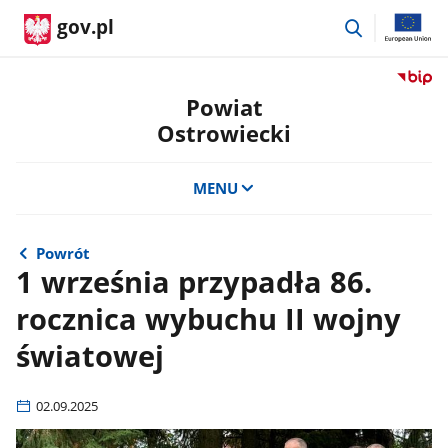
przejdź
gov.pl
do
wyszukiwar
Przejdź
do
Powiat
serwis
Ostrowiecki
Biulety
Informa
Publicz
MENU
Powiat
Ostrow
Powrót
1 września przypadła 86.
rocznica wybuchu II wojny
światowej
02.09.2025