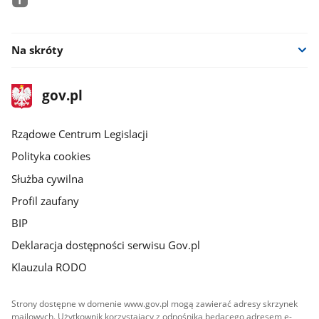
facebook
Na skróty
stopka
Strona
gov.pl
gov.pl
główna
Rządowe Centrum Legislacji
Polityka cookies
Służba cywilna
Profil zaufany
BIP
Deklaracja dostępności serwisu Gov.pl
Klauzula RODO
Strony dostępne w domenie www.gov.pl mogą zawierać adresy skrzynek
mailowych. Użytkownik korzystający z odnośnika będącego adresem e-