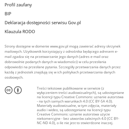
Profil zaufany
BIP
Deklaracja dostępności serwisu Gov.pl
Klauzula RODO
Strony dostępne w domenie www.gov.pl mogą zawierać adresy skrzynek
mailowych. Użytkownik korzystający z odnośnika będącego adresem e-
mail zgadza się na przetwarzanie jego danych (adres e-mail oraz
dobrowolnie podanych danych w wiadomości) w celu przesłania
odpowiedzi na przesłane pytania. Szczegóły przetwarzania danych przez
każdą z jednostek znajdują się w ich politykach przetwarzania danych
osobowych.
Treści tekstowe publikowane w serwisie (z
wyłączeniem treści audiowizualnych), są udostępniane
na licencji typu Creative Commons: uznanie autorstwa
- na tych samych warunkach 4.0 (CC BY-SA 4.0).
Materiały audiowizualne, w tym zdjęcia, materiały
audio i wideo, są udostępniane na licencji typu
Creative Commons: uznanie autorstwa użycie
niekomercyjne - bez utworów zależnych 4.0 (CC BY-
NC-ND 4.0), o ile nie jest to stwierdzone inaczej.