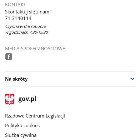
KONTAKT
Skontaktuj się z nami
71 3140114
Czynna w dni robocze
w godzinach 7.30-15.30
MEDIA SPOŁECZNOŚCIOWE:
facebook
Na skróty
stopka
Strona
gov.pl
gov.pl
główna
Rządowe Centrum Legislacji
Polityka cookies
Służba cywilna