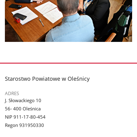
stopka
Starostwo Powiatowe w Oleśnicy
ADRES
J. Słowackiego 10
56- 400 Oleśnica
NIP 911-17-80-454
Regon 931950330