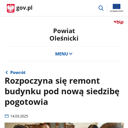
przejdź
gov.pl
do
wyszukiwar
Przejdź
do
Powiat
serwis
Oleśnicki
Biulety
Informa
Publicz
MENU
Powiat
Oleśnic
Powrót
Rozpoczyna się remont
budynku pod nową siedzibę
pogotowia
14.03.2025