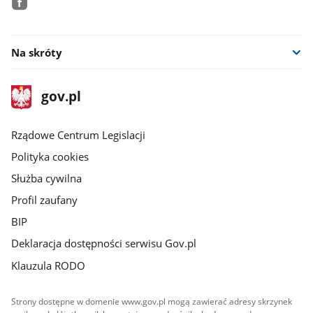
facebook
Na skróty
stopka
Strona
gov.pl
gov.pl
główna
Rządowe Centrum Legislacji
Polityka cookies
Służba cywilna
Profil zaufany
BIP
Deklaracja dostępności serwisu Gov.pl
Klauzula RODO
Strony dostępne w domenie www.gov.pl mogą zawierać adresy skrzynek