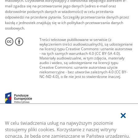
mailowych. Użytkownik korzystający z odnośnika będącego adresem e-
mail zgadza się na przetwarzanie jego danych (adres e-mail oraz
dobrowolnie podanych danych w wiadomości) w celu przesłania
odpowiedzi na przesłane pytania. Szczegóły przetwarzania danych przez
każdą z jednostek znajdują się w ich politykach przetwarzania danych
osobowych.
Treści tekstowe publikowane w serwisie (z
wyłączeniem treści audiowizualnych), są udostępniane
na licencji typu Creative Commons: uznanie autorstwa
- na tych samych warunkach 4.0 (CC BY-SA 4.0).
Materiały audiowizualne, w tym zdjęcia, materiały
audio i wideo, są udostępniane na licencji typu
Creative Commons: uznanie autorstwa użycie
niekomercyjne - bez utworów zależnych 4.0 (CC BY-
NC-ND 4.0), o ile nie jest to stwierdzone inaczej.
W celu świadczenia usług na najwyższym poziomie
stosujemy pliki cookies. Korzystanie z naszej witryny
oznacza, że będą one zamieszczane w Państwa urządzeniu.