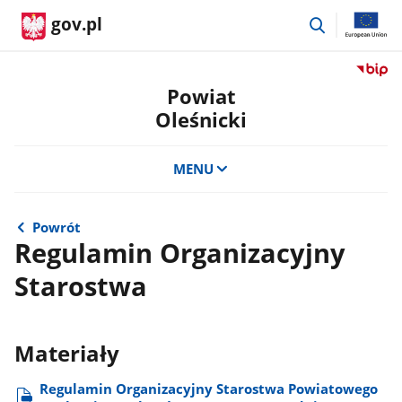
przejdź
gov.pl
do
wyszukiwar
Przejdź
do
Powiat
serwis
Oleśnicki
Biulety
Informa
Publicz
MENU
Powiat
Oleśnic
Powrót
Regulamin Organizacyjny
Starostwa
Materiały
Regulamin Organizacyjny Starostwa Powiatowego