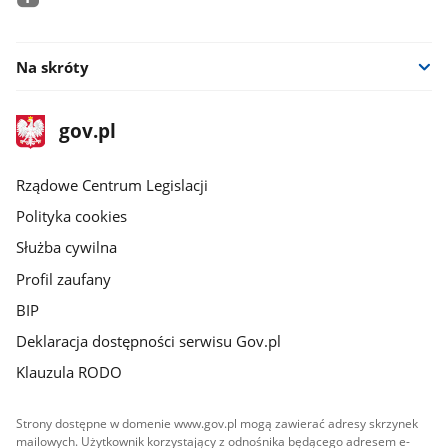
facebook
Na skróty
stopka
Strona
gov.pl
gov.pl
główna
Rządowe Centrum Legislacji
Polityka cookies
Służba cywilna
Profil zaufany
BIP
Deklaracja dostępności serwisu Gov.pl
Klauzula RODO
Strony dostępne w domenie www.gov.pl mogą zawierać adresy skrzynek
mailowych. Użytkownik korzystający z odnośnika będącego adresem e-