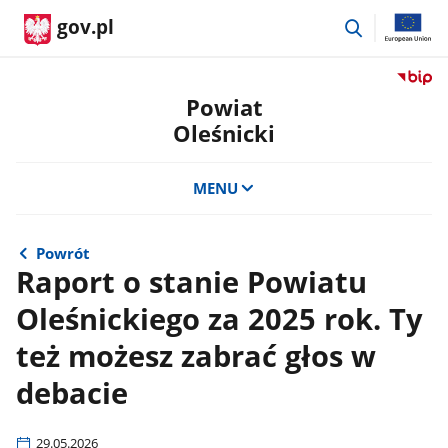
przejdź
gov.pl
do
wyszukiwar
Przejdź
do
Powiat
serwis
Oleśnicki
Biulety
Informa
Publicz
MENU
Powiat
Oleśnic
Powrót
Raport o stanie Powiatu
Oleśnickiego za 2025 rok. Ty
też możesz zabrać głos w
debacie
29.05.2026