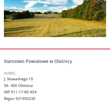
stopka
Starostwo Powiatowe w Oleśnicy
ADRES
J. Słowackiego 10
56- 400 Oleśnica
NIP 911-17-80-454
Regon 931950330