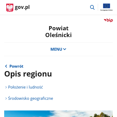
przejdź
gov.pl
do
wyszukiwar
Przejdź
do
Powiat
serwis
Oleśnicki
Biulety
Informa
Publicz
MENU
Powiat
Oleśnic
Powrót
Opis regionu
Położenie i ludność
Środowisko geograficzne