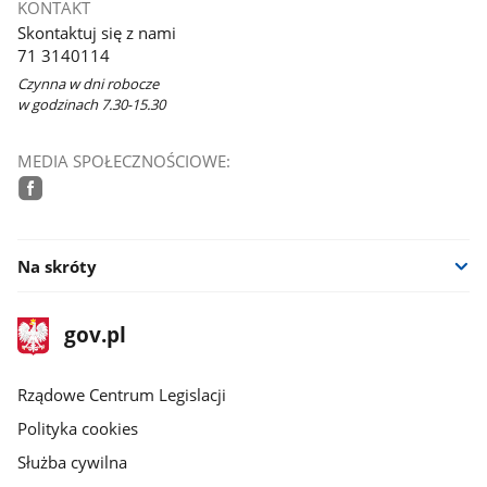
KONTAKT
Skontaktuj się z nami
71 3140114
Czynna w dni robocze
w godzinach 7.30-15.30
MEDIA SPOŁECZNOŚCIOWE:
facebook
Na skróty
stopka
Strona
gov.pl
gov.pl
główna
Rządowe Centrum Legislacji
Polityka cookies
Służba cywilna