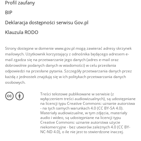
Profil zaufany
BIP
Deklaracja dostępności serwisu Gov.pl
Klauzula RODO
Strony dostępne w domenie www.gov.pl mogą zawierać adresy skrzynek
mailowych. Użytkownik korzystający z odnośnika będącego adresem e-
mail zgadza się na przetwarzanie jego danych (adres e-mail oraz
dobrowolnie podanych danych w wiadomości) w celu przesłania
odpowiedzi na przesłane pytania. Szczegóły przetwarzania danych przez
każdą z jednostek znajdują się w ich politykach przetwarzania danych
osobowych.
Treści tekstowe publikowane w serwisie (z
wyłączeniem treści audiowizualnych), są udostępniane
na licencji typu Creative Commons: uznanie autorstwa
- na tych samych warunkach 4.0 (CC BY-SA 4.0).
Materiały audiowizualne, w tym zdjęcia, materiały
audio i wideo, są udostępniane na licencji typu
Creative Commons: uznanie autorstwa użycie
niekomercyjne - bez utworów zależnych 4.0 (CC BY-
NC-ND 4.0), o ile nie jest to stwierdzone inaczej.