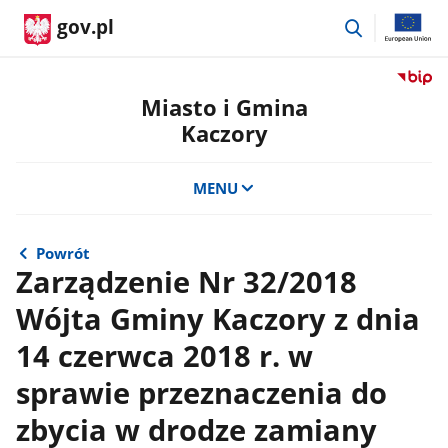
przejdź
gov.pl
do
wyszukiwar
Przejdź
do
Miasto i Gmina
serwis
Kaczory
Biulety
Informa
Publicz
MENU
Miasto
i
Gmina
Powrót
Kaczor
Zarządzenie Nr 32/2018
Wójta Gminy Kaczory z dnia
14 czerwca 2018 r. w
sprawie przeznaczenia do
zbycia w drodze zamiany