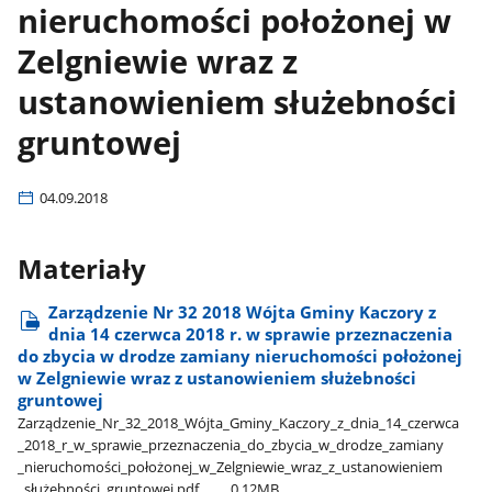
nieruchomości położonej w
Zelgniewie wraz z
ustanowieniem służebności
gruntowej
04.09.2018
Materiały
Zarządzenie Nr 32 2018 Wójta Gminy Kaczory z
dnia 14 czerwca 2018 r. w sprawie przeznaczenia
do zbycia w drodze zamiany nieruchomości położonej
w Zelgniewie wraz z ustanowieniem służebności
gruntowej
Zarządzenie​_Nr​_32​_2018​_Wójta​_Gminy​_Kaczory​_z​_dnia​_14​_czerwca​
_2018​_r​_w​_sprawie​_przeznaczenia​_do​_zbycia​_w​_drodze​_zamiany​
_nieruchomości​_położonej​_w​_Zelgniewie​_wraz​_z​_ustanowieniem​
_służebności​_gruntowej.pdf
0.12MB