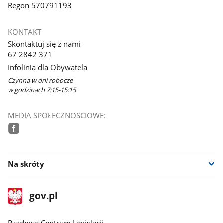
Regon 570791193
KONTAKT
Skontaktuj się z nami
67 2842 371
Infolinia dla Obywatela
Czynna w dni robocze
w godzinach 7:15-15:15
MEDIA SPOŁECZNOŚCIOWE:
facebook
Na skróty
stopka
Strona
gov.pl
gov.pl
główna
Rządowe Centrum Legislacji