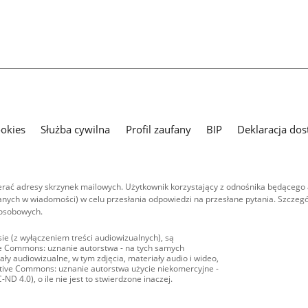
ookies
Służba cywilna
Profil zaufany
BIP
Deklaracja dos
ać adresy skrzynek mailowych. Użytkownik korzystający z odnośnika będącego 
nych w wiadomości) w celu przesłania odpowiedzi na przesłane pytania. Szczegó
 osobowych.
ie (z wyłączeniem treści audiowizualnych), są
ive Commons: uznanie autorstwa - na tych samych
ły audiowizualne, w tym zdjęcia, materiały audio i wideo,
eative Commons: uznanie autorstwa użycie niekomercyjne -
D 4.0), o ile nie jest to stwierdzone inaczej.