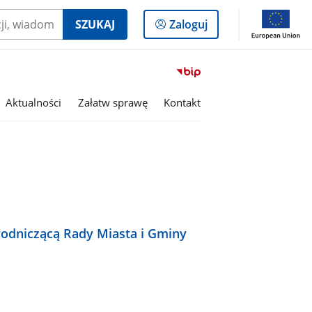
Logowanie
SZUKAJ
Zaloguj
do
panelu
Przejdź
do
serwisu
Aktualności
Załatw sprawę
Kontakt
Biuletyn
Informacji
Publicznej
Miasto
i
Gmina
Kaczory
wodniczącą Rady Miasta i Gminy