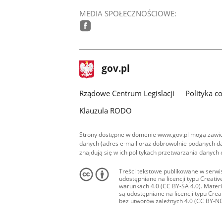
MEDIA SPOŁECZNOŚCIOWE:
facebook
stopka
Strona
gov.pl
gov.pl
główna
Rządowe Centrum Legislacji
Polityka c
Klauzula RODO
Strony dostępne w domenie www.gov.pl mogą zawier
danych (adres e-mail oraz dobrowolnie podanych da
znajdują się w ich politykach przetwarzania danych
Treści tekstowe publikowane w serwis
udostępniane na licencji typu Creat
warunkach 4.0 (CC BY-SA 4.0). Materia
są udostępniane na licencji typu Cr
bez utworów zależnych 4.0 (CC BY-NC-N