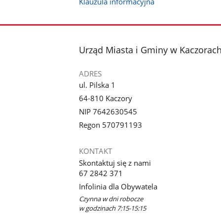
Klauzula informacyjna
stopka
Urząd Miasta i Gminy w Kaczorac
ADRES
ul. Pilska 1
64-810 Kaczory
NIP 7642630545
Regon 570791193
KONTAKT
Skontaktuj się z nami
67 2842 371
Infolinia dla Obywatela
Czynna w dni robocze
w godzinach 7:15-15:15