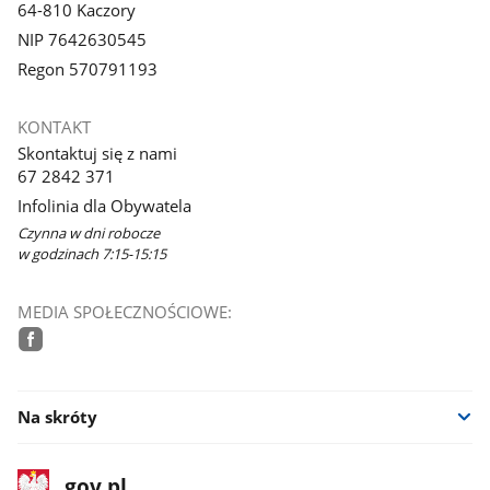
64-810 Kaczory
NIP 7642630545
Regon 570791193
KONTAKT
Skontaktuj się z nami
67 2842 371
Infolinia dla Obywatela
Czynna w dni robocze
w godzinach 7:15-15:15
MEDIA SPOŁECZNOŚCIOWE:
facebook
Na skróty
stopka
Strona
gov.pl