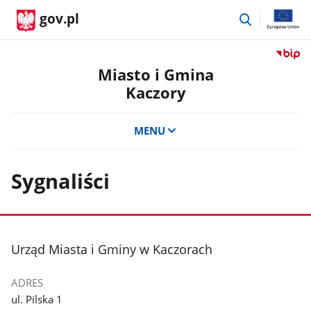
przejdź
gov.pl
do
wyszukiwar
Przejdź
do
Miasto i Gmina
serwis
Kaczory
Biulety
Informa
Publicz
MENU
Miasto
i
Gmina
Sygnaliści
Kaczor
stopka
Urząd Miasta i Gminy w Kaczorach
ADRES
ul. Pilska 1