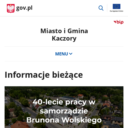
przejdź
gov.pl
do
wyszukiwar
Przejdź
do
Miasto i Gmina
serwis
Kaczory
Biulety
Informa
Publicz
MENU
Miasto
i
Gmina
Informacje bieżące
Kaczor