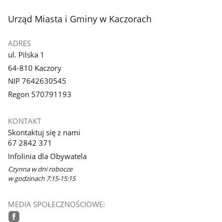
stopka
Urząd Miasta i Gminy w Kaczorach
ADRES
ul. Pilska 1
64-810 Kaczory
NIP 7642630545
Regon 570791193
KONTAKT
Skontaktuj się z nami
67 2842 371
Infolinia dla Obywatela
Czynna w dni robocze
w godzinach 7:15-15:15
MEDIA SPOŁECZNOŚCIOWE: