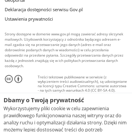
Deklaracja dostępności serwisu Gov.pl
Ustawienia prywatności
Strony dostępne w domenie www.gov.pl mogą zawierać adresy skrzynek
mailowych. Użytkownik korzystający z odnośnika będącego adresem e-
mail zgadza się na przetwarzanie jego danych (adres e-mail oraz
dobrowolnie podanych danych w wiadomości) w celu przesłania
odpowiedzi na przesłane pytania. Szczegóły przetwarzania danych przez
każdą z jednostek znajdują się w ich politykach przetwarzania danych
osobowych.
Treści tekstowe publikowane w serwisie (z
wyłączeniem treści audiowizualnych), są udostępniane
na licencji typu Creative Commons: uznanie autorstwa
- na tych samych warunkach 4.0 (CC BY-SA 4.0).
Materiały audiowizualne, w tym zdjęcia, materiały
Dbamy o Twoją prywatność
audio i wideo, są udostępniane na licencji typu
Creative Commons: uznanie autorstwa użycie
Wykorzystujemy pliki cookie w celu zapewnienia
niekomercyjne - bez utworów zależnych 4.0 (CC BY-
NC-ND 4.0), o ile nie jest to stwierdzone inaczej.
prawidłowego funkcjonowania naszej witryny oraz do
analizy ruchu i optymalizacji działania strony. Dzięki nim
możemy lepiej dostosować treści do potrzeb