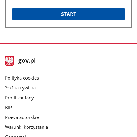
START
stopka
Strona
gov.pl
gov.pl
główna
gov.pl
Polityka cookies
Służba cywilna
Profil zaufany
BIP
Prawa autorskie
Warunki korzystania
Geoportal