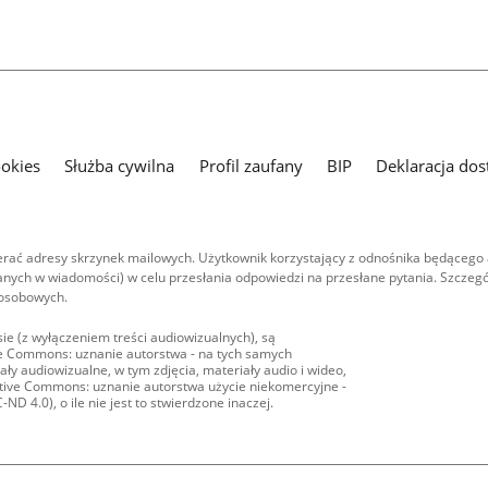
ookies
Służba cywilna
Profil zaufany
BIP
Deklaracja dos
ać adresy skrzynek mailowych. Użytkownik korzystający z odnośnika będącego 
nych w wiadomości) w celu przesłania odpowiedzi na przesłane pytania. Szczegó
 osobowych.
ie (z wyłączeniem treści audiowizualnych), są
ive Commons: uznanie autorstwa - na tych samych
ły audiowizualne, w tym zdjęcia, materiały audio i wideo,
eative Commons: uznanie autorstwa użycie niekomercyjne -
D 4.0), o ile nie jest to stwierdzone inaczej.