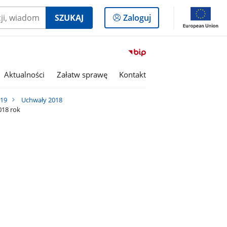
Logowanie
SZUKAJ
Zaloguj
do
panelu
Przejdź
do
serwisu
Aktualności
Załatw sprawę
Kontakt
Biuletyn
Informacji
019
Uchwały 2018
Publicznej
018 rok
Miasto
i
Gmina
Kaczory