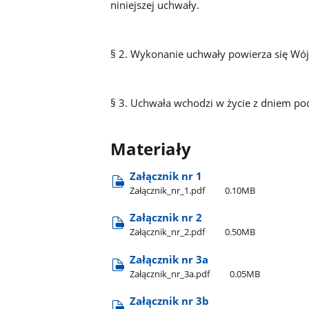
niniejszej uchwały.
§ 2. Wykonanie uchwały powierza się Wó
§ 3. Uchwała wchodzi w życie z dniem pod
Materiały
Załącznik nr 1
Załącznik​_nr​_1.pdf
0.10MB
Załącznik nr 2
Załącznik​_nr​_2.pdf
0.50MB
Załącznik nr 3a
Załącznik​_nr​_3a.pdf
0.05MB
Załącznik nr 3b