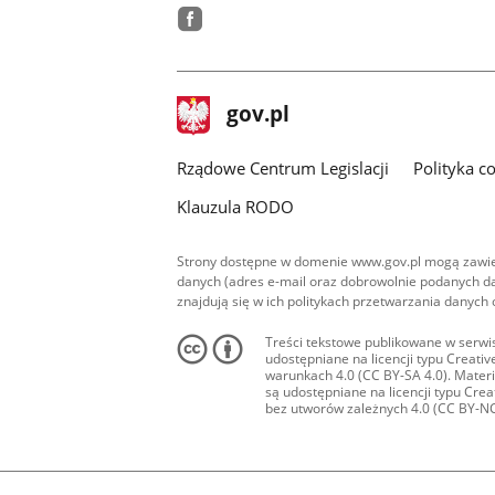
facebook
stopka
Strona
gov.pl
gov.pl
główna
Rządowe Centrum Legislacji
Polityka c
Klauzula RODO
Strony dostępne w domenie www.gov.pl mogą zawier
danych (adres e-mail oraz dobrowolnie podanych da
znajdują się w ich politykach przetwarzania danych
Treści tekstowe publikowane w serwis
udostępniane na licencji typu Creat
warunkach 4.0 (CC BY-SA 4.0). Materia
są udostępniane na licencji typu Cr
bez utworów zależnych 4.0 (CC BY-NC-N