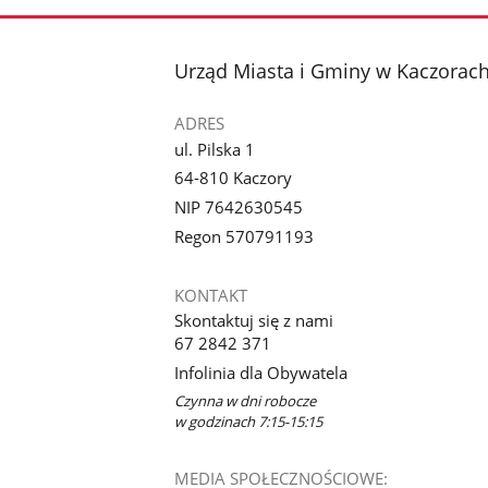
stopka
Urząd Miasta i Gminy w Kaczorac
ADRES
ul. Pilska 1
64-810 Kaczory
NIP 7642630545
Regon 570791193
KONTAKT
Skontaktuj się z nami
67 2842 371
Infolinia dla Obywatela
Czynna w dni robocze
w godzinach 7:15-15:15
MEDIA SPOŁECZNOŚCIOWE: