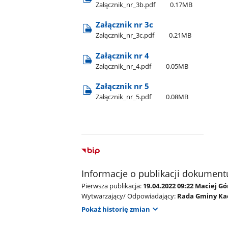
Załącznik​_nr​_3b.pdf
0.17MB
Załącznik nr 3c
Załącznik​_nr​_3c.pdf
0.21MB
Załącznik nr 4
Załącznik​_nr​_4.pdf
0.05MB
Załącznik nr 5
Załącznik​_nr​_5.pdf
0.08MB
Informacje o publikacji dokument
Pierwsza publikacja:
19.04.2022 09:22 Maciej G
Wytwarzający/ Odpowiadający:
Rada Gminy Ka
Pokaż historię zmian