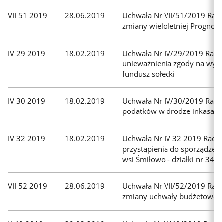
filtry
i
VII 51 2019
28.06.2019
Uchwała Nr VII/51/2019 Rad
zmiany wieloletniej Prognoz
znów
tabulatorem
przejdź
IV 29 2019
18.02.2019
Uchwała Nr IV/29/2019 Rady 
do
unieważnienia zgody na wyo
fundusz sołecki
nich.
IV 30 2019
18.02.2019
Uchwała Nr IV/30/2019 Rady 
podatków w drodze inkasa, 
IV 32 2019
18.02.2019
Uchwała Nr IV 32 2019 Rady 
przystąpienia do sporządze
wsi Śmiłowo - działki nr 347 
VII 52 2019
28.06.2019
Uchwała Nr VII/52/2019 Rad
zmiany uchwały budżetowej 