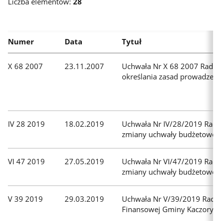
aby
Liczba elementów:
28
rozpocząć
wyszukiwanie,
wyniki
Numer
Data
Tytuł
wyszukiwania
pojawią
X 68 2007
23.11.2007
Uchwała Nr X 68 2007 Rady G
się
określania zasad prowadzen
automatycznie.
Aby
skorzystać
z
IV 28 2019
18.02.2019
Uchwała Nr IV/28/2019 Rady 
dodatkowych
zmiany uchwały budżetowej 
filtrów
naciśnij
VI 47 2019
27.05.2019
Uchwała Nr VI/47/2019 Rady
przycisk
zmiany uchwały budżetowej 
tabulator
a
V 39 2019
29.03.2019
Uchwała Nr V/39/2019 Rady 
następnie
Finansowej Gminy Kaczory n
rozwiń