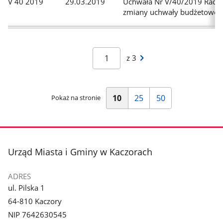
V 40 2019
29.03.2019
Uchwała Nr V/40/2019 Rady 
zmiany uchwały budżetowej 
Następna
z 3
strona
wyników
Pokaż
Pokaż
Pokaż
10
25
50
Pokaż na stronie
10
25
50
wierszy
wierszy
wierszy
na
na
na
stronę
stronę
stronę
stopka
Urząd Miasta i Gminy w Kaczorach
ADRES
ul. Pilska 1
64-810 Kaczory
NIP 7642630545