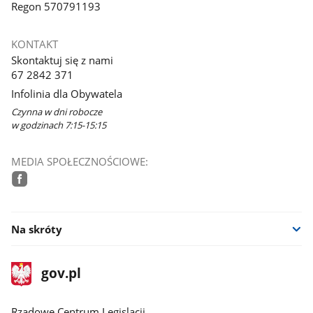
Regon 570791193
KONTAKT
Skontaktuj się z nami
67 2842 371
Infolinia dla Obywatela
Czynna w dni robocze
w godzinach 7:15-15:15
MEDIA SPOŁECZNOŚCIOWE:
facebook
Na skróty
stopka
Strona
gov.pl
gov.pl
główna
Rządowe Centrum Legislacji