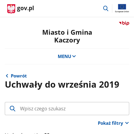
przejdź
gov.pl
do
wyszukiwar
Przejdź
do
Miasto i Gmina
serwis
Kaczory
Biulety
Informa
Publicz
MENU
Miasto
i
Gmina
Powrót
Kaczor
Uchwały do września 2019
Wpisz
minimum
1
Pokaż filtry
znak