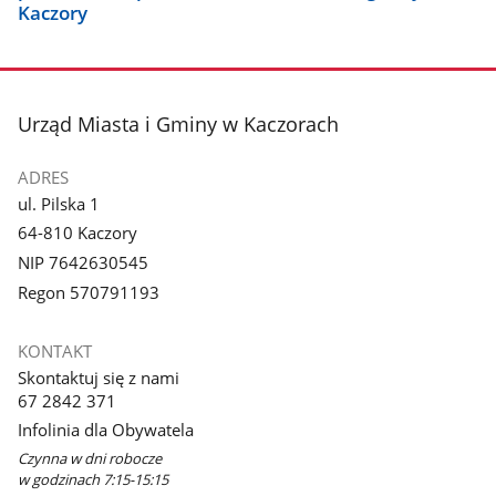
Kaczory
stopka
Urząd Miasta i Gminy w Kaczorach
ADRES
ul. Pilska 1
64-810 Kaczory
NIP 7642630545
Regon 570791193
KONTAKT
Skontaktuj się z nami
67 2842 371
Infolinia dla Obywatela
Czynna w dni robocze
w godzinach 7:15-15:15