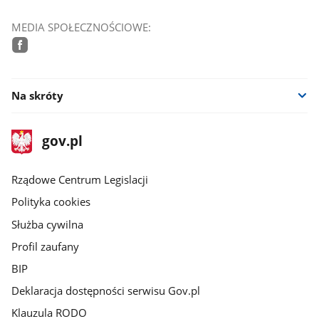
MEDIA SPOŁECZNOŚCIOWE:
facebook
Na skróty
stopka
Strona
gov.pl
gov.pl
główna
Rządowe Centrum Legislacji
Polityka cookies
Służba cywilna
Profil zaufany
BIP
Deklaracja dostępności serwisu Gov.pl
Klauzula RODO