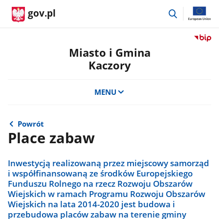
przejdź
gov.pl
do
wyszukiwar
Przejdź
do
Miasto i Gmina
serwis
Kaczory
Biulety
Informa
Publicz
MENU
Miasto
i
Gmina
Powrót
Kaczor
Place zabaw
Inwestycją realizowaną przez miejscowy samorząd
i współfinansowaną ze środków Europejskiego
Funduszu Rolnego na rzecz Rozwoju Obszarów
Wiejskich w ramach Programu Rozwoju Obszarów
Wiejskich na lata 2014-2020 jest budowa i
przebudowa placów zabaw na terenie gminy