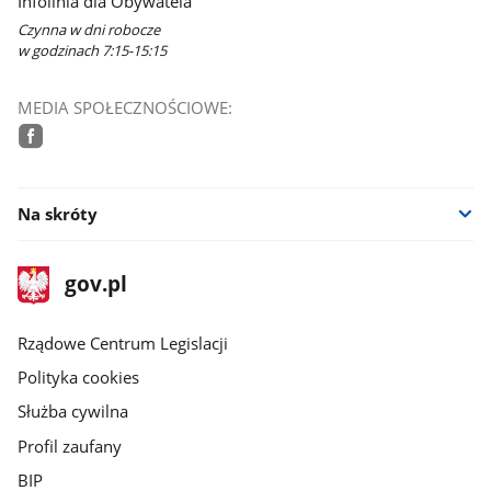
Infolinia dla Obywatela
Czynna w dni robocze
w godzinach 7:15-15:15
MEDIA SPOŁECZNOŚCIOWE:
facebook
Na skróty
stopka
Strona
gov.pl
gov.pl
główna
Rządowe Centrum Legislacji
Polityka cookies
Służba cywilna
Profil zaufany
BIP