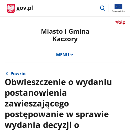
przejdź
gov.pl
do
wyszukiwar
Przejdź
do
Miasto i Gmina
serwis
Kaczory
Biulety
Informa
Publicz
MENU
Miasto
i
Gmina
Powrót
Kaczor
Obwieszczenie o wydaniu
postanowienia
zawieszającego
postępowanie w sprawie
wydania decyzji o