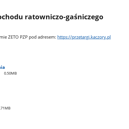
ochodu ratowniczo-gaśniczego
ormie ZETO PZP pod adresem:
https://przetargi.kaczory.pl
ia
0.50MB
.71MB