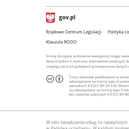
facebook
stopka
Strona
gov.pl
gov.pl
główna
Rządowe Centrum Legislacji
Polityka c
Klauzula RODO
Strony dostępne w domenie www.gov.pl mogą zawier
danych (adres e-mail oraz dobrowolnie podanych da
znajdują się w ich politykach przetwarzania danych
Treści tekstowe publikowane w serwis
udostępniane na licencji typu Creat
warunkach 4.0 (CC BY-SA 4.0). Materia
są udostępniane na licencji typu Cr
bez utworów zależnych 4.0 (CC BY-NC-N
W celu świadczenia usług na najwyższym p
w Państwa urządzeniu. W każdym momenci