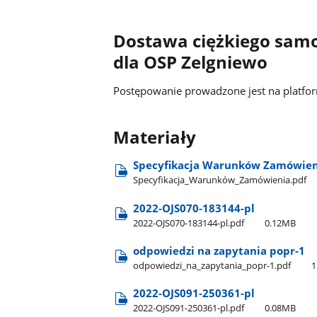
Dostawa ciężkiego sam
dla OSP Zelgniewo
Postępowanie prowadzone jest na platf
Materiały
Specyfikacja Warunków Zamówien
Specyfikacja​_Warunków​_Zamówienia.pdf
2022-OJS070-183144-pl
2022-OJS070-183144-pl.pdf
0.12MB
odpowiedzi na zapytania popr-1
odpowiedzi​_na​_zapytania​_popr-1.pdf
1
2022-OJS091-250361-pl
2022-OJS091-250361-pl.pdf
0.08MB