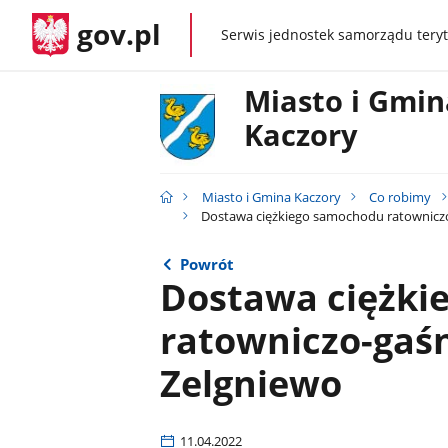
gov.pl
Serwis jednostek samorządu teryt
gov.pl
Miasto i Gmin
Kaczory
Miasto i Gmina Kaczory
Co robimy
Dostawa ciężkiego samochodu ratowniczo
Powrót
Dostawa ciężki
ratowniczo-gaśn
Zelgniewo
11.04.2022