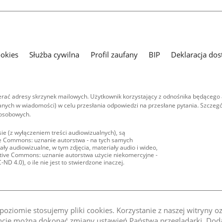
ookies
Służba cywilna
Profil zaufany
BIP
Deklaracja dos
ać adresy skrzynek mailowych. Użytkownik korzystający z odnośnika będącego 
nych w wiadomości) w celu przesłania odpowiedzi na przesłane pytania. Szczegó
 osobowych.
ie (z wyłączeniem treści audiowizualnych), są
ive Commons: uznanie autorstwa - na tych samych
ły audiowizualne, w tym zdjęcia, materiały audio i wideo,
eative Commons: uznanie autorstwa użycie niekomercyjne -
D 4.0), o ile nie jest to stwierdzone inaczej.
oziomie stosujemy pliki cookies. Korzystanie z naszej witryny 
e można dokonać zmiany ustawień Państwa przeglądarki. Dodat