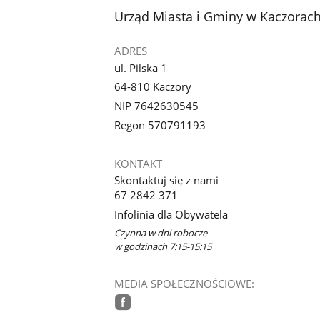
stopka
Urząd Miasta i Gminy w Kaczorac
ADRES
ul. Pilska 1
64-810 Kaczory
NIP 7642630545
Regon 570791193
KONTAKT
Skontaktuj się z nami
67 2842 371
Infolinia dla Obywatela
Czynna w dni robocze
w godzinach 7:15-15:15
MEDIA SPOŁECZNOŚCIOWE: