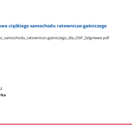
tawa ciężkiego samochodu ratowniczo-gaśniczego
iego​_samochodu​_ratowniczo-gaśniczego​_dla​_OSP​_Zelgniewo.pdf
u
órka