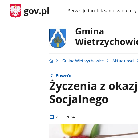
gov.pl
Serwis jednostek samorządu teryt
gov.pl
Gmina
Wietrzychowi
Gmina Wietrzychowice
Aktualności
Powrót
Życzenia z okaz
Socjalnego
21.11.2024