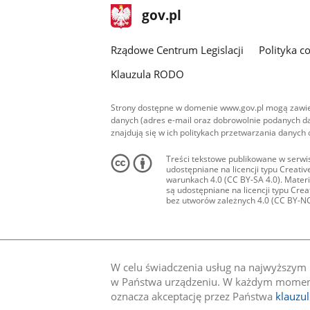
stopka
Strona
gov.pl
gov.pl
główna
Rządowe Centrum Legislacji
Polityka c
Klauzula RODO
Strony dostępne w domenie www.gov.pl mogą zawier
danych (adres e-mail oraz dobrowolnie podanych da
znajdują się w ich politykach przetwarzania danych
Treści tekstowe publikowane w serwis
udostępniane na licencji typu Creat
warunkach 4.0 (CC BY-SA 4.0). Materia
są udostępniane na licencji typu Cr
bez utworów zależnych 4.0 (CC BY-NC-N
W celu świadczenia usług na najwyższym p
w Państwa urządzeniu. W każdym momenci
oznacza akceptację przez Państwa
klauzu