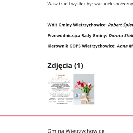
Wasz trud i wysiłek był szacunek społeczn
Wójt Gminy Wietrzychowice:
Robert Śpi
Przewodnicząca Rady Gminy:
Dorota Stok
Kierownik GOPS Wietrzychowice:
Anna M
Zdjęcia (1)
Pokaż
zdjęcie
1
z
stopka
Gmina Wietrzychowice
galerii.