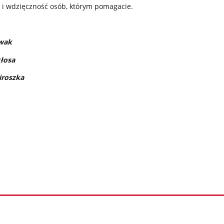
y i wdzięczność osób, którym pomagacie.
ewak
łosa
iroszka