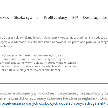
ookies
Służba cywilna
Profil zaufany
BIP
Deklaracja dos
ać adresy skrzynek mailowych. Użytkownik korzystający z odnośnika będącego 
nych w wiadomości) w celu przesłania odpowiedzi na przesłane pytania. Szczegó
 osobowych.
ie (z wyłączeniem treści audiowizualnych), są
ive Commons: uznanie autorstwa - na tych samych
ły audiowizualne, w tym zdjęcia, materiały audio i wideo,
eative Commons: uznanie autorstwa użycie niekomercyjne -
D 4.0), o ile nie jest to stwierdzone inaczej.
oziomie stosujemy pliki cookies. Korzystanie z naszej witryny 
e można dokonać zmiany ustawień Państwa przeglądarki. Dodat
li przetwarzania danych osobowych udostępnionych drogą elektr