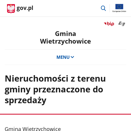
przejdź
gov.pl
do
wyszukiwar
Otwór
Przejdź
okno
do
Gmina
z
serwisu
Wietrzychowice
tłuma
Biuletyn
języka
Informacji
migow
Publicznej
MENU
Gmina
Wietrzychowi
Nieruchomości z terenu
gminy przeznaczone do
sprzedaży
stopka
Gmina Wietrzychowice