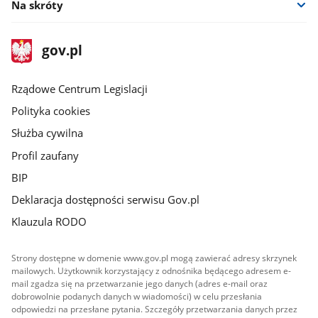
Na skróty
stopka
Strona
gov.pl
gov.pl
główna
Rządowe Centrum Legislacji
Polityka cookies
Służba cywilna
Profil zaufany
BIP
Deklaracja dostępności serwisu Gov.pl
Klauzula RODO
Strony dostępne w domenie www.gov.pl mogą zawierać adresy skrzynek
mailowych. Użytkownik korzystający z odnośnika będącego adresem e-
mail zgadza się na przetwarzanie jego danych (adres e-mail oraz
dobrowolnie podanych danych w wiadomości) w celu przesłania
odpowiedzi na przesłane pytania. Szczegóły przetwarzania danych przez